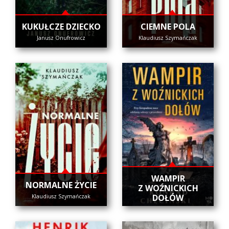
KUKUŁCZE DZIECKO
CIEMNE POLA
Janusz Onufrowicz
Klaudiusz Szymańczak
WAMPIR
NORMALNE ŻYCIE
Z WOŹNICKICH
DOŁÓW
Klaudiusz Szymańczak