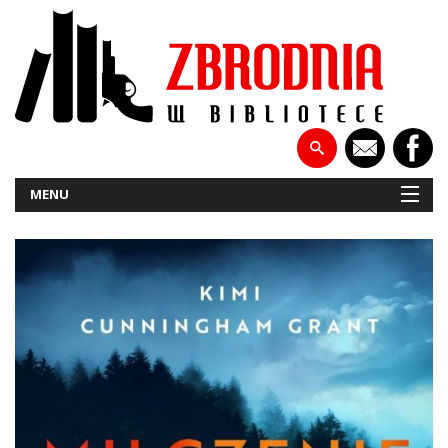
MENU
NOWOŚCI
PATRONATY
WYWIADY
RECENZJE