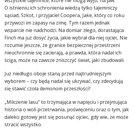
wszystkie tajemnice, które nie mogą wyjść na jaw.
O istnieniu ich schronienia wiedzą tylko tajemniczy
sąsiad, Szkot, i przyjaciel Coopera, Jake, który co roku
przywozi im zapasy na zimę. Tym razem jednak
wsparcie nie nadchodzi. Na domiar złego, dorastająca
Finch ma już dosyć życia, jakie wybrał dla niej ojciec. Nie
rozumie jeszcze, że granice bezpiecznej przestrzeni
nieuchronnie się zacierają, a prawda, która nadal ich
ściga, może na zawsze zniszczyć świat, jaki zbudowali.
Już niedługo oboje staną przed najtrudniejszym
wyborem – czy będą nadal się ukrywać, czy zdecydują
się stawić czoła demonom przeszłości?
„Milczenie lasu” to trzymająca w napięciu i przejmująca
historia o woli przetrwania, poświęceniu oraz o tym, jak
daleko gotowy jest się posunąć ojciec, gdy wie, że może
stracić wszystko.