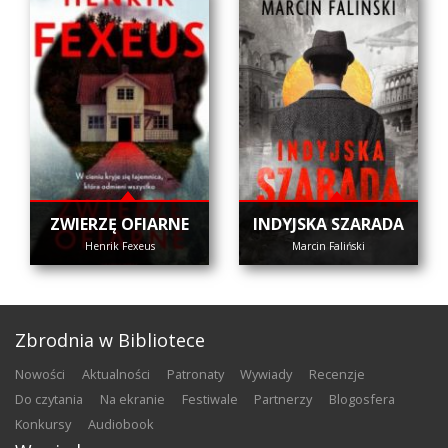
ZWIERZĘ OFIARNE
INDYJSKA SZARADA
Henrik Fexeus
Marcin Faliński
Zbrodnia w Bibliotece
nowości
aktualności
patronaty
wywiady
recenzje
do czytania
na ekranie
festiwale
partnerzy
blogosfera
konkursy
audiobook