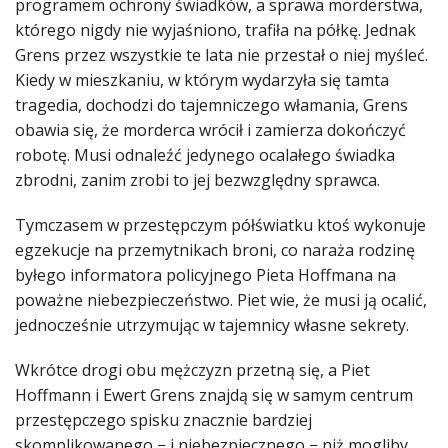
programem ochrony świadków, a sprawa morderstwa,
którego nigdy nie wyjaśniono, trafiła na półkę. Jednak
Grens przez wszystkie te lata nie przestał o niej myśleć.
Kiedy w mieszkaniu, w którym wydarzyła się tamta
tragedia, dochodzi do tajemniczego włamania, Grens
obawia się, że morderca wrócił i zamierza dokończyć
robotę. Musi odnaleźć jedynego ocalałego świadka
zbrodni, zanim zrobi to jej bezwzględny sprawca.
Tymczasem w przestępczym półświatku ktoś wykonuje
egzekucje na przemytnikach broni, co naraża rodzinę
byłego informatora policyjnego Pieta Hoffmana na
poważne niebezpieczeństwo. Piet wie, że musi ją ocalić,
jednocześnie utrzymując w tajemnicy własne sekrety.
Wkrótce drogi obu mężczyzn przetną się, a Piet
Hoffmann i Ewert Grens znajdą się w samym centrum
przestępczego spisku znacznie bardziej
skomplikowanego − i niebezpiecznego − niż mogliby