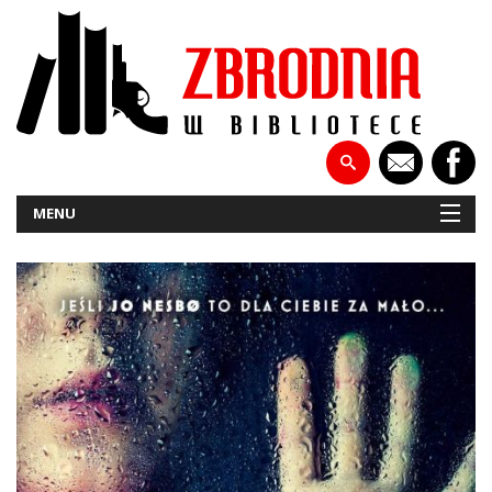
MENU
NOWOŚCI
PATRONATY
WYWIADY
RECENZJE