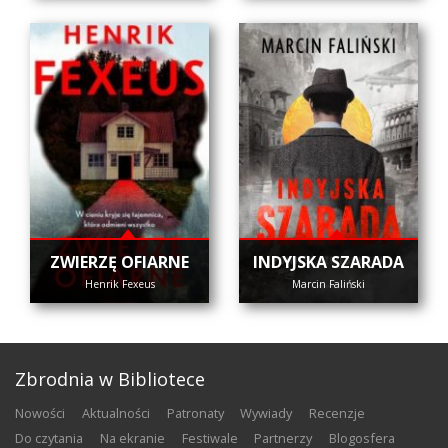
ZWIERZĘ OFIARNE
INDYJSKA SZARADA
Henrik Fexeus
Marcin Faliński
Zbrodnia w Bibliotece
nowości
aktualności
patronaty
wywiady
recenzje
do czytania
na ekranie
festiwale
partnerzy
blogosfera