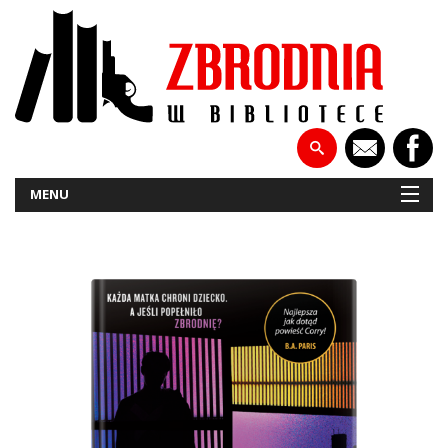
MENU
NOWOŚCI
PATRONATY
WYWIADY
RECENZJE