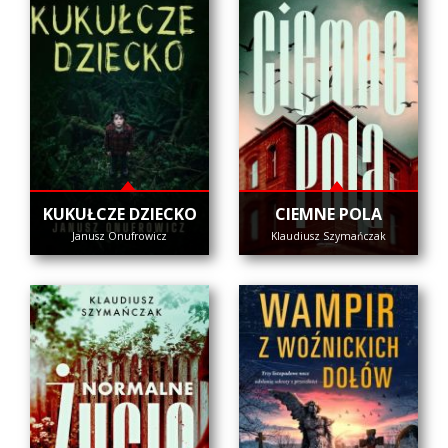
KUKUŁCZE DZIECKO
CIEMNE POLA
Janusz Onufrowicz
Klaudiusz Szymańczak