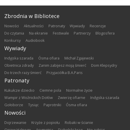
Zbrodnia w Bibliotece
nowości
aktualności
patronaty
wywiady
recenzje
do czytania
na ekranie
festiwale
partnerzy
blogosfera
konkursy
audiobook
Wywiady
Indyjska szarada
Ósma ofiara
Michał Zgajewski
Obietnica zdrady
Zanim zabijesz moją śmierć
Dom Klepsydry
Do trzech razy śmierć
Przyjaciółka B.A.Paris
Patronaty
Kukułcze dziecko
Ciemne pola
Normalne życie
Wampir z Woźnickich Dołów
Zwierzę ofiarne
Indyjska szarada
Gołoborze
Tysiąc
Paprotniki
Ósma ofiara
Nowości
Dojrzewanie
Krzyże z popiołu
Robaki w ścianie
Gniew Halnego
Asymetria
Diabelski krąg
Nie zabijaj