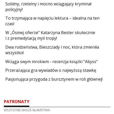
Solidny, rzetelny i mocno wciągający kryminał
policyjny!
​To trzymająca w napięciu lektura – idealna na ten
czas!
W „Ósmej ofierze” Katarzyna Bester skutecznie
i z premedytacją myli tropy!
Dwa rodzeństwa, Bieszczady i noc, która zmieniła
wszystko!
Wciąga swym mrokiem - recenzja książki "Abyss"
​Przerażająca gra wywiadów o najwyższą stawkę
Pasjonująca przygoda z bursztynem w roli głównej!
PATRONATY
WSZYSTKIE NASZE KŁAMSTWA