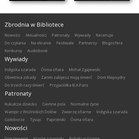
Zbrodnia w Bibliotece
nowości
aktualności
patronaty
wywiady
recenzje
do czytania
na ekranie
festiwale
partnerzy
blogosfera
konkursy
audiobook
Wywiady
Indyjska szarada
Ósma ofiara
Michał Zgajewski
Obietnica zdrady
Zanim zabijesz moją śmierć
Dom Klepsydry
Do trzech razy śmierć
Przyjaciółka B.A.Paris
Patronaty
Kukułcze dziecko
Ciemne pola
Normalne życie
Wampir z Woźnickich Dołów
Zwierzę ofiarne
Indyjska szarada
Gołoborze
Tysiąc
Paprotniki
Ósma ofiara
Nowości
Dojrzewanie
Krzyże z popiołu
Robaki w ścianie