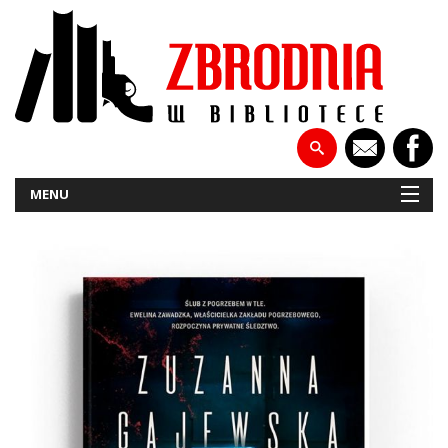
MENU
NOWOŚCI
PATRONATY
WYWIADY
RECENZJE