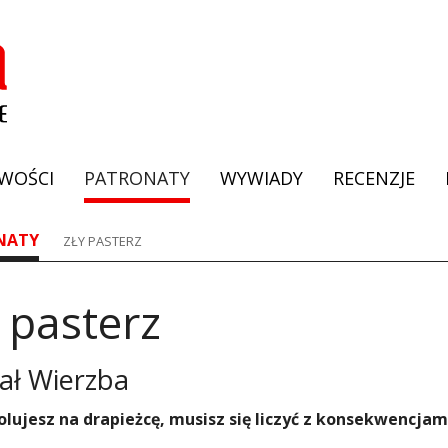
WOŚCI
PATRONATY
WYWIADY
RECENZJE
NATY
ZŁY PASTERZ
 pasterz
ał Wierzba
polujesz na drapieżcę, musisz się liczyć z konsekwencjam