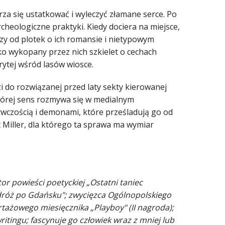
rza się ustatkować i wyleczyć złamane serce. Po
cheologiczne praktyki. Kiedy dociera na miejsce,
uczy od plotek o ich romansie i nietypowym
ko wykopany przez nich szkielet o cechach
rytej wśród lasów wiosce.
i do rozwiązanej przed laty sekty kierowanej
której sens rozmywa się w medialnym
ywczością i demonami, które prześladują go od
 Miller, dla którego ta sprawa ma wymiar
or powieści poetyckiej „Ostatni taniec
odróż po Gdańsku"; zwycięzca Ogólnopolskiego
tażowego miesięcznika „Playboy" (II nagroda);
writingu; fascynuje go człowiek wraz z mniej lub