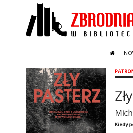
NO
PATRO
Zły
Mich
​Kiedy 