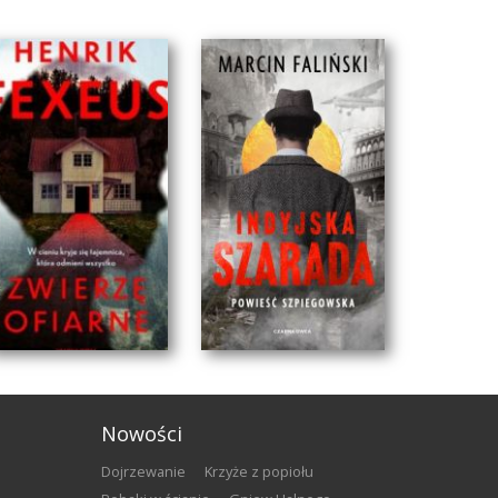
Nowości
Dojrzewanie
Krzyże z popiołu