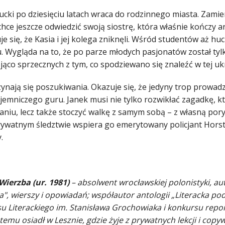
cki po dziesięciu latach wraca do rodzinnego miasta. Zamie
hce jeszcze odwiedzić swoją siostrę, która właśnie kończy ar
e się, że Kasia i jej kolega zniknęli. Wśród studentów aż h
u. Wygląda na to, że po parze młodych pasjonatów został tyl
jąco sprzecznych z tym, co spodziewano się znaleźć w tej uk
ynają się poszukiwania. Okazuje się, że jedyny trop prowadz
ajemniczego guru. Janek musi nie tylko rozwikłać zagadkę, 
aniu, lecz także stoczyć walkę z samym sobą – z własną por
prywatnym śledztwie wspiera go emerytowany policjant Horst
.
Wierzba (ur. 1981)
– absolwent wrocławskiej polonistyki, aut
", wierszy i opowiadań; współautor antologii „Literacka p
u Literackiego im. Stanisława Grochowiaka i konkursu repor
t temu osiadł w Lesznie, gdzie żyje z prywatnych lekcji i copy