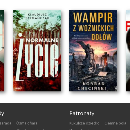
dy
Patronaty
szarada
Ósma ofiara
Kukułcze dziecko
Ciemne pola