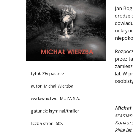
Jan Bogu
drodze c
dowiaduj
odkryci
niepoko
Rozpocz
przez t
zamiesz
lat. W 
tytuł: Zły pasterz
osobisty
autor: Michał Wierzba
wydawnictwo: MUZA S.A.
Michał 
gatunek: kryminał/thriller
szamana
Konkurs
liczba stron: 608
kilka la