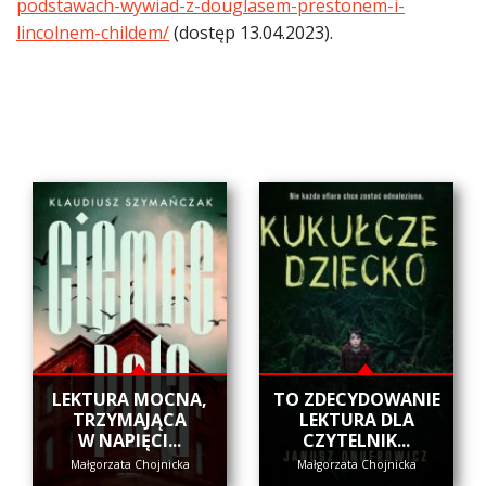
podstawach-wywiad-z-douglasem-prestonem-i-
lincolnem-childem/
(dostęp 13.04.2023).
​LEKTURA MOCNA,
​TO ZDECYDOWANIE
TRZYMAJĄCA
LEKTURA DLA
W NAPIĘCI...
CZYTELNIK...
Małgorzata Chojnicka
Małgorzata Chojnicka