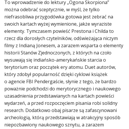
To wprowadzenie do lektury „Ogona Skorpiona”
można odebrać sceptycznie, w myśl, że tylko
niefrasobliwa przygodówka gotowa jest zebrać na
swoich kartach wyżej wymienione, jakże wyraziste
elementy. Tymczasem powieść Prestona i Childa to
rzecz dla dorosłych czytelników, odświeżająca niczym
filmy z Indianą Jonesem, a zarazem wsparta o elementy
historii Stanów Zjednoczonych, z których na czoło
wysuwają się indiańsko-amerykańskie starcia o
terytorium oraz początek ery atomu. Duet autorów,
który zdobył popularność dzięki cyklowi książek
o agencie FBI Pendergaście, słynie z tego, że bardzo
poważnie podchodzi do merytorycznego i naukowego
uzasadnienia przedstawianych na kartach powieści
wydarzeń, a przed rozpoczęciem pisania robi solidny
research. Dodatkowo obaj pisarze są zafascynowani
archeologią, którą przedstawiają w atrakcyjny sposób
niepozbawiony naukowego sznytu, a zarazem