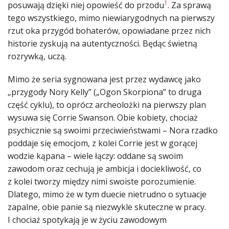
1
posuwają dzięki niej opowieść do przodu
. Za sprawą
tego wszystkiego, mimo niewiarygodnych na pierwszy
rzut oka przygód bohaterów, opowiadane przez nich
historie zyskują na autentyczności. Będąc świetną
rozrywką, uczą.
Mimo że seria sygnowana jest przez wydawcę jako
„przygody Nory Kelly” („Ogon Skorpiona” to druga
część cyklu), to oprócz archeolożki na pierwszy plan
wysuwa się Corrie Swanson. Obie kobiety, chociaż
psychicznie są swoimi przeciwieństwami ­­– Nora rzadko
poddaje się emocjom, z kolei Corrie jest w gorącej
wodzie kąpana – wiele łączy: oddane są swoim
zawodom oraz cechują je ambicja i dociekliwość, co
z kolei tworzy między nimi swoiste porozumienie.
Dlatego, mimo że w tym duecie nietrudno o sytuacje
zapalne, obie panie są niezwykle skuteczne w pracy.
I chociaż spotykają je w życiu zawodowym