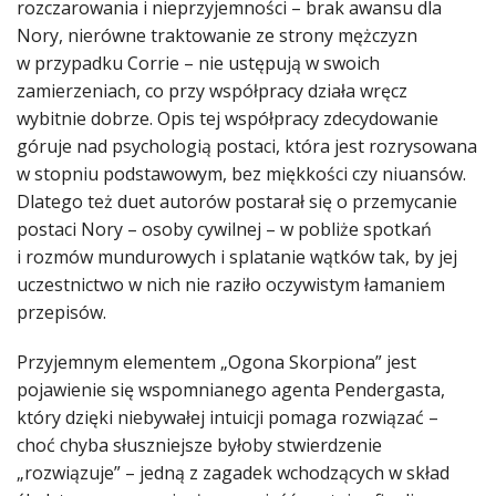
rozczarowania i nieprzyjemności ­– brak awansu dla
Nory, nierówne traktowanie ze strony mężczyzn
w przypadku Corrie – nie ustępują w swoich
zamierzeniach, co przy współpracy działa wręcz
wybitnie dobrze. Opis tej współpracy zdecydowanie
góruje nad psychologią postaci, która jest rozrysowana
w stopniu podstawowym, bez miękkości czy niuansów.
Dlatego też duet autorów postarał się o przemycanie
postaci Nory – osoby cywilnej – w pobliże spotkań
i rozmów mundurowych i splatanie wątków tak, by jej
uczestnictwo w nich nie raziło oczywistym łamaniem
przepisów.
Przyjemnym elementem „Ogona Skorpiona” jest
pojawienie się wspomnianego agenta Pendergasta,
który dzięki niebywałej intuicji pomaga rozwiązać –
choć chyba słuszniejsze byłoby stwierdzenie
„rozwiązuje” – jedną z zagadek wchodzących w skład