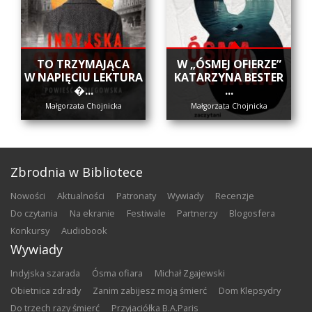
​TO TRZYMAJĄCA
W „ÓSMEJ OFIERZE”
W NAPIĘCIU LEKTURA
KATARZYNA BESTER
�...
...
Małgorzata Chojnicka
Małgorzata Chojnicka
Zbrodnia w Bibliotece
nowości
aktualności
patronaty
wywiady
recenzje
do czytania
na ekranie
festiwale
partnerzy
blogosfera
konkursy
audiobook
Wywiady
Indyjska szarada
Ósma ofiara
Michał Zgajewski
Obietnica zdrady
Zanim zabijesz moją śmierć
Dom Klepsydry
Do trzech razy śmierć
Przyjaciółka B.A.Paris