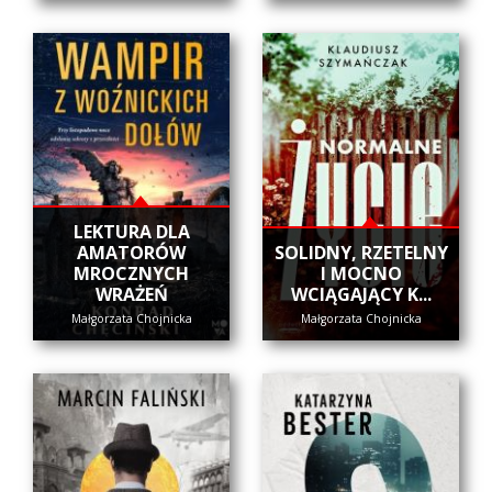
LEKTURA DLA
AMATORÓW
SOLIDNY, RZETELNY
MROCZNYCH
I MOCNO
WRAŻEŃ
WCIĄGAJĄCY K...
Małgorzata Chojnicka
Małgorzata Chojnicka