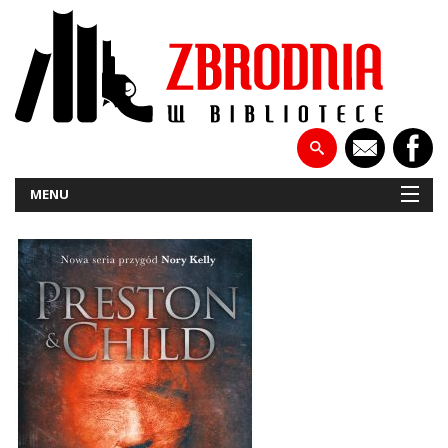
MENU
NOWOŚCI
PATRONATY
WYWIADY
RECENZJE