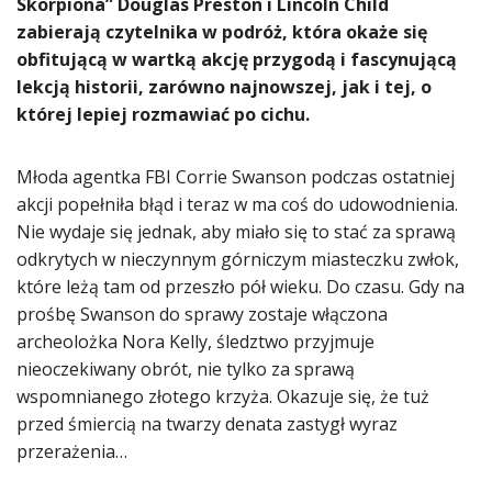
Skorpiona” Douglas Preston i Lincoln Child
zabierają czytelnika w podróż, która okaże się
obfitującą w wartką akcję przygodą i fascynującą
lekcją historii, zarówno najnowszej, jak i tej, o
której lepiej rozmawiać po cichu.
Młoda agentka FBI Corrie Swanson podczas ostatniej
akcji popełniła błąd i teraz w ma coś do udowodnienia.
Nie wydaje się jednak, aby miało się to stać za sprawą
odkrytych w nieczynnym górniczym miasteczku zwłok,
które leżą tam od przeszło pół wieku. Do czasu. Gdy na
prośbę Swanson do sprawy zostaje włączona
archeolożka Nora Kelly, śledztwo przyjmuje
nieoczekiwany obrót, nie tylko za sprawą
wspomnianego złotego krzyża. Okazuje się, że tuż
przed śmiercią na twarzy denata zastygł wyraz
przerażenia…