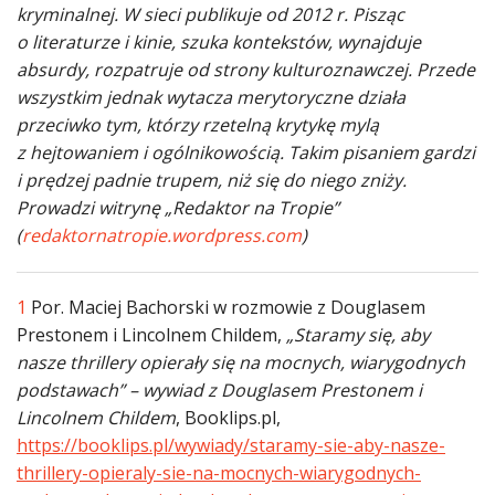
kryminalnej. W sieci publikuje od 2012 r. Pisząc
o literaturze i kinie, szuka kontekstów, wynajduje
absurdy, rozpatruje od strony kulturoznawczej. Przede
wszystkim jednak wytacza merytoryczne działa
przeciwko tym, którzy rzetelną krytykę mylą
z hejtowaniem i ogólnikowością. Takim pisaniem gardzi
i prędzej padnie trupem, niż się do niego zniży.
Prowadzi witrynę „Redaktor na Tropie”
(
redaktornatropie.wordpress.com
)
1
Por. Maciej Bachorski w rozmowie z Douglasem
Prestonem i Lincolnem Childem,
„Staramy się, aby
nasze thrillery opierały się na mocnych, wiarygodnych
podstawach” – wywiad z Douglasem Prestonem i
Lincolnem Childem
, Booklips.pl,
https://booklips.pl/wywiady/staramy-sie-aby-nasze-
thrillery-opieraly-sie-na-mocnych-wiarygodnych-