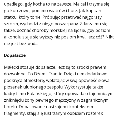
upadłego, gdy kocha to na zawsze. Ma cel i trzyma się
go kurczowo, pomimo wiatrów i burz. Jak kapitan
statku, który tonie. Próbując przetrwać najgorszy
sztorm, wychodzi z niego poszarpany. Zdarza mu się
także, doznać choroby morskiej na lądzie, gdy poziom
alkoholu staje się wyższy niż poziom krwi, lecz cóż? Nikt
nie jest bez wad…
Dopalacze
Małecki stosuje dopalacze, lecz są to środki prawem
dozwolone. To Dżem i Frantic. Dzięki nim dodatkowo
podkręca atmosferę, wplatając w swą opowieść słowa
piosenek ulubionego zespołu. Wykorzystuje także
kadry filmu Polańskiego, który opowiada o tajemniczym
zniknięciu żony pewnego mężczyzny w zagranicznym
hotelu. Dopasowane nastrojem i kontekstem
fragmenty, stają się lustrzanym odbiciem rozterek