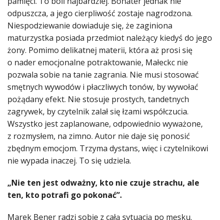
pamięci. To boli najbardziej. Bohater jednak nie
odpuszcza, a jego cierpliwość zostaje nagrodzona.
Niespodziewanie dowiaduje się, że zaginiona
maturzystka posiada przedmiot należący kiedyś do jego
żony. Pomimo delikatnej materii, która aż prosi się
o nader emocjonalne potraktowanie, Małeckc nie
pozwala sobie na tanie zagrania. Nie musi stosować
smętnych wywodów i płaczliwych tonów, by wywołać
pożądany efekt. Nie stosuje prostych, tandetnych
zagrywek, by czytelnik zalał się łzami współczucia.
Wszystko jest zaplanowane, odpowiednio wyważone,
z rozmysłem, na zimno. Autor nie daje się ponosić
zbędnym emocjom. Trzyma dystans, więc i czytelnikowi
nie wypada inaczej. To się udziela.
„Nie ten jest odważny, kto nie czuje strachu, ale
ten, kto potrafi go pokonać”.
Marek Bener radzi sobie z całą sytuacją po męsku.