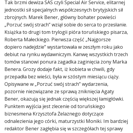
Tak brzmi dewiza SAS czyli Special Air Service, elitarnej
jednostki sił specjalnych współczesnych brytyjskich sił
zbrojnych. Marek Bener, główny bohater powieści
„Porzuć swój strach” wziął sobie do serca to przesłanie.
Książka to drugi tom trylogii pióra toruńskiego pisarza,
Roberta Małeckiego. Pierwsza część „Najgorsze
dopiero nadejdzie” wystartowała w zeszłym roku jako
debiut na rynku wydawniczym. Kanwę wszystkich trzech
tomów stanowi ponura zagadka zaginięcia żony Marka
Benera. Grozy dodaje fakt, iż kobieta w chwili, gdy
przepadła bez wieści, była w szóstym miesiącu ciąży.
Opisywane w „Porzuć swój strach” wydarzenia,
pozornie niezwiązane ze sprawą zniknięcia Agaty
Bener, okazują się jednak częścią większej łamigłówki.
Punktem wyjścia jest zlecenie od toruńskiego
biznesmena Krzysztofa Żelaznego dotyczące
odnalezienia jego córki, maturzystki Moniki. Im bardziej
redaktor Bener zagłębia się w szczegółach tej sprawy