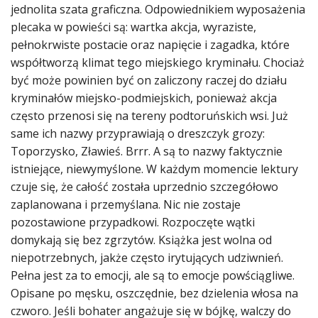
jednolita szata graficzna. Odpowiednikiem wyposażenia
plecaka w powieści są: wartka akcja, wyraziste,
pełnokrwiste postacie oraz napięcie i zagadka, które
współtworzą klimat tego miejskiego kryminału. Chociaż
być może powinien być on zaliczony raczej do działu
kryminałów miejsko-podmiejskich, ponieważ akcja
często przenosi się na tereny podtoruńskich wsi. Już
same ich nazwy przyprawiają o dreszczyk grozy:
Toporzysko, Zławieś. Brrr. A są to nazwy faktycznie
istniejące, niewymyślone. W każdym momencie lektury
czuje się, że całość została uprzednio szczegółowo
zaplanowana i przemyślana. Nic nie zostaje
pozostawione przypadkowi. Rozpoczęte wątki
domykają się bez zgrzytów. Książka jest wolna od
niepotrzebnych, jakże często irytujących udziwnień.
Pełna jest za to emocji, ale są to emocje powściągliwe.
Opisane po męsku, oszczędnie, bez dzielenia włosa na
czworo. Jeśli bohater angażuje się w bójkę, walczy do