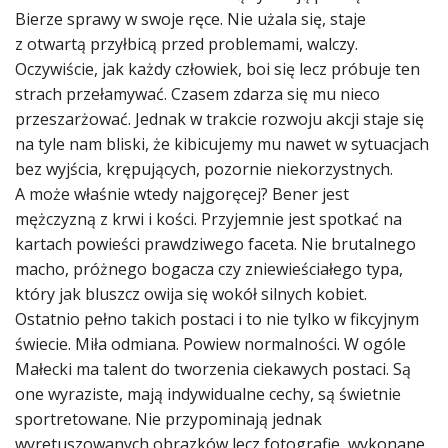
Bierze sprawy w swoje ręce. Nie użala się, staje
z otwartą przyłbicą przed problemami, walczy.
Oczywiście, jak każdy człowiek, boi się lecz próbuje ten
strach przełamywać. Czasem zdarza się mu nieco
przeszarżować. Jednak w trakcie rozwoju akcji staje się
na tyle nam bliski, że kibicujemy mu nawet w sytuacjach
bez wyjścia, krępujących, pozornie niekorzystnych.
A może właśnie wtedy najgoręcej? Bener jest
mężczyzną z krwi i kości. Przyjemnie jest spotkać na
kartach powieści prawdziwego faceta. Nie brutalnego
macho, próżnego bogacza czy zniewieściałego typa,
który jak bluszcz owija się wokół silnych kobiet.
Ostatnio pełno takich postaci i to nie tylko w fikcyjnym
świecie. Miła odmiana. Powiew normalności. W ogóle
Małecki ma talent do tworzenia ciekawych postaci. Są
one wyraziste, mają indywidualne cechy, są świetnie
sportretowane. Nie przypominają jednak
wyretuszowanych obrazków lecz fotografie, wykonane