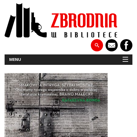
MENU
NOWOŚCI
PATRONATY
WYWIADY
RECENZJE