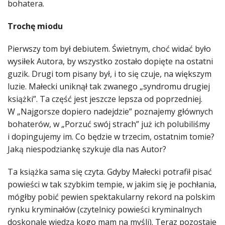
bohatera.
Trochę miodu
Pierwszy tom był debiutem. Świetnym, choć widać było
wysiłek Autora, by wszystko zostało dopięte na ostatni
guzik. Drugi tom pisany był, i to się czuje, na większym
luzie. Małecki uniknął tak zwanego „syndromu drugiej
książki”. Ta część jest jeszcze lepsza od poprzedniej.
W „Najgorsze dopiero nadejdzie” poznajemy głównych
bohaterów, w „Porzuć swój strach” już ich polubiliśmy
i dopingujemy im. Co będzie w trzecim, ostatnim tomie?
Jaką niespodziankę szykuje dla nas Autor?
Ta książka sama się czyta. Gdyby Małecki potrafił pisać
powieści w tak szybkim tempie, w jakim się je pochłania,
mógłby pobić pewien spektakularny rekord na polskim
rynku kryminałów (czytelnicy powieści kryminalnych
doskonale wiedzą kogo mam na myśli). Teraz pozostaje