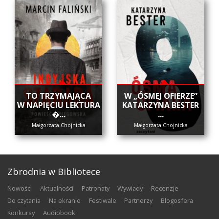
​TO TRZYMAJĄCA
W „ÓSMEJ OFIERZE”
W NAPIĘCIU LEKTURA
KATARZYNA BESTER
�...
...
Małgorzata Chojnicka
Małgorzata Chojnicka
Zbrodnia w Bibliotece
nowości
aktualności
patronaty
wywiady
recenzje
do czytania
na ekranie
festiwale
partnerzy
blogosfera
konkursy
audiobook