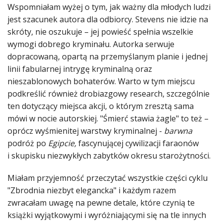
Wspomniałam wyżej o tym, jak ważny dla młodych ludzi
jest szacunek autora dla odbiorcy. Stevens nie idzie na
skróty, nie oszukuje – jej powieść spełnia wszelkie
wymogi dobrego kryminału. Autorka serwuje
dopracowaną, opartą na przemyślanym planie i jednej
linii fabularnej intrygę kryminalną oraz
nieszablonowych bohaterów. Warto w tym miejscu
podkreślić również drobiazgowy research, szczególnie
ten dotyczący miejsca akcji, o którym zresztą sama
mówi w nocie autorskiej. "Śmierć stawia żagle" to też –
oprócz wyśmienitej warstwy kryminalnej -
barwna
podróż po
Egipcie,
fascynującej cywilizacji faraonów
i skupisku niezwykłych zabytków okresu starożytności.
Miałam przyjemność przeczytać wszystkie części cyklu
"Zbrodnia niezbyt elegancka" i każdym razem
zwracałam uwagę na pewne detale, które czynią te
książki wyjątkowymi i wyróżniającymi się na tle innych