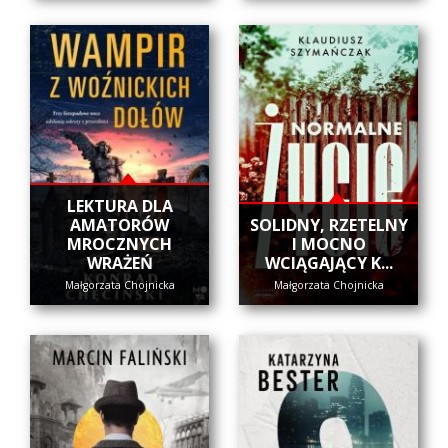
LEKTURA DLA
AMATORÓW
SOLIDNY, RZETELNY
MROCZNYCH
I MOCNO
WRAŻEŃ
WCIĄGAJĄCY K...
Małgorzata Chojnicka
Małgorzata Chojnicka