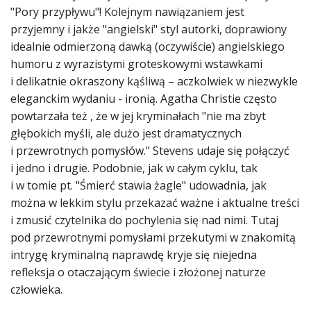
"Pory przypływu"! Kolejnym nawiązaniem jest
przyjemny i jakże "angielski" styl autorki, doprawiony
idealnie odmierzoną dawką (oczywiście) angielskiego
humoru z wyrazistymi groteskowymi wstawkami
i delikatnie okraszony kąśliwą – aczkolwiek w niezwykle
eleganckim wydaniu - ironią. Agatha Christie często
powtarzała też , że w jej kryminałach "nie ma zbyt
głębokich myśli, ale dużo jest dramatycznych
i przewrotnych pomysłów." Stevens udaje się połączyć
i jedno i drugie. Podobnie, jak w całym cyklu, tak
i w tomie pt. "Śmierć stawia żagle" udowadnia, jak
można w lekkim stylu przekazać ważne i aktualne treści
i zmusić czytelnika do pochylenia się nad nimi. Tutaj
pod przewrotnymi pomysłami przekutymi w znakomitą
intrygę kryminalną naprawdę kryje się niejedna
refleksja o otaczającym świecie i złożonej naturze
człowieka.