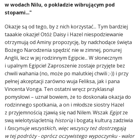
w wodach Nilu, o pokładzie wibrującym pod
stopami..."
Okazje są od tego, by z nich korzystać... Tym bardziej
taaakie okazje! Otóż Daisy i Hazel niespodziewanie
otrzymują od Aminy propozycję, by nadchodące święta
Bożego Narodzenia spędzić nie w zimnej, ponurej
Anglii, lecz w jej rodzinnym Egipcie... W słonecznym
i upalnym Egipcie! Zaproszenie zostaje przyjęte bez
chwili wahania (no, może po malutkiej chwili ;-)) i przy
pełnej akceptacji zarówno wuja Feliksa, jak i pana
Vincenta Vonga. Ten ostatni wręcz przyklasnął
pomysłowi – uznał bowiem, że to doskonała okazja do
rodzinnego spotkania, a on i młodsze siostry Hazel
z przyjemnością zjawią się nad Nilem. Wszak
Egipt
ze
swą wielotysiącletnią
historią
i bogatą kulturą zadziwia
i
fascynuje wszystkich, więc wszyscy też dostrzegają
w tej podróży - oprócz oczywistego wypoczynku - walor