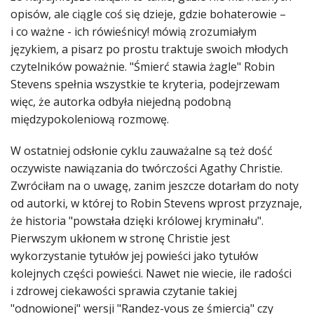
opisów, ale ciągle coś się dzieje, gdzie bohaterowie –
i co ważne - ich rówieśnicy! mówią zrozumiałym
językiem, a pisarz po prostu traktuje swoich młodych
czytelników poważnie. "Śmierć stawia żagle" Robin
Stevens spełnia wszystkie te kryteria, podejrzewam
więc, że autorka odbyła niejedną podobną
międzypokoleniową rozmowę.
W ostatniej odsłonie cyklu zauważalne są też dość
oczywiste nawiązania do twórczości Agathy Christie.
Zwróciłam na o uwagę, zanim jeszcze dotarłam do noty
od autorki, w której to Robin Stevens wprost przyznaje,
że historia "powstała dzięki królowej kryminału".
Pierwszym ukłonem w stronę Christie jest
wykorzystanie tytułów jej powieści jako tytułów
kolejnych części powieści. Nawet nie wiecie, ile radości
i zdrowej ciekawości sprawia czytanie takiej
"odnowionej" wersji "Randez-vous ze śmiercią" czy