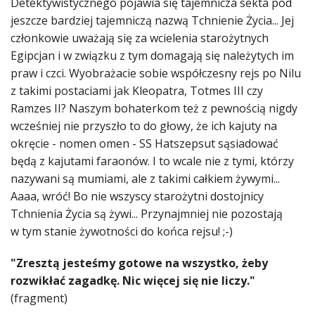
Detektywistycznego pojawia się tajemnicza sekta pod
jeszcze bardziej tajemniczą nazwą Tchnienie Życia... Jej
członkowie uważają się za wcielenia starożytnych
Egipcjan i w związku z tym domagają się należytych im
praw i czci. Wyobrażacie sobie współczesny rejs po Nilu
z takimi postaciami jak Kleopatra, Totmes III czy
Ramzes II? Naszym bohaterkom też z pewnością nigdy
wcześniej nie przyszło to do głowy, że ich kajuty na
okręcie - nomen omen - SS Hatszepsut sąsiadować
będą z kajutami faraonów. I to wcale nie z tymi, którzy
nazywani są mumiami, ale z takimi całkiem żywymi...
Aaaa, wróć! Bo nie wszyscy starożytni dostojnicy
Tchnienia Życia są żywi... Przynajmniej nie pozostają
w tym stanie żywotności do końca rejsu! ;-)
"Zresztą jesteśmy gotowe na wszystko, żeby
rozwikłać zagadkę. Nic więcej się nie liczy."
(fragment)