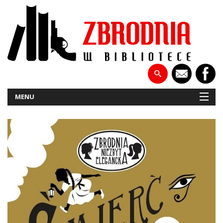
MENU
NOWOŚCI
PATRONATY
WYWIADY
RECENZJE