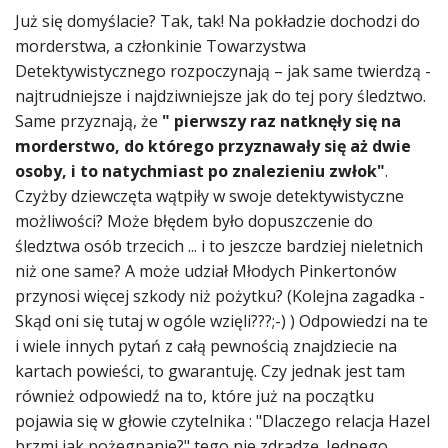
Już się domyślacie? Tak, tak! Na pokładzie dochodzi do
morderstwa, a członkinie Towarzystwa
Detektywistycznego rozpoczynają – jak same twierdzą -
najtrudniejsze i najdziwniejsze jak do tej pory śledztwo.
Same przyznają, że
" pierwszy raz natknęły się na
morderstwo, do którego przyznawały się aż dwie
osoby, i to natychmiast po znalezieniu zwłok"
.
Czyżby dziewczęta wątpiły w swoje detektywistyczne
możliwości? Może błędem było dopuszczenie do
śledztwa osób trzecich ... i to jeszcze bardziej nieletnich
niż one same? A może udział Młodych Pinkertonów
przynosi więcej szkody niż pożytku? (Kolejna zagadka -
Skąd oni się tutaj w ogóle wzięli???;-) ) Odpowiedzi na te
i wiele innych pytań z całą pewnością znajdziecie na
kartach powieści, to gwarantuję. Czy jednak jest tam
również odpowiedź na to, które już na początku
pojawia się w głowie czytelnika : "Dlaczego relacja Hazel
brzmi jak pożegnanie?" tego nie zdradzę. Jednego