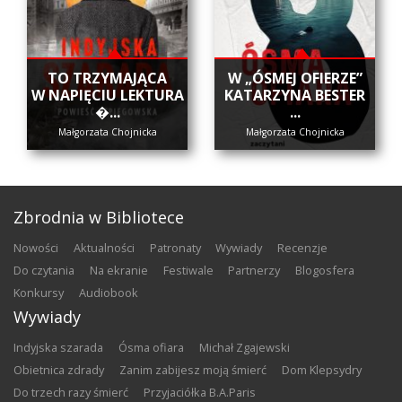
​TO TRZYMAJĄCA
W „ÓSMEJ OFIERZE”
W NAPIĘCIU LEKTURA
KATARZYNA BESTER
�...
...
Małgorzata Chojnicka
Małgorzata Chojnicka
Zbrodnia w Bibliotece
nowości
aktualności
patronaty
wywiady
recenzje
do czytania
na ekranie
festiwale
partnerzy
blogosfera
konkursy
audiobook
Wywiady
Indyjska szarada
Ósma ofiara
Michał Zgajewski
Obietnica zdrady
Zanim zabijesz moją śmierć
Dom Klepsydry
Do trzech razy śmierć
Przyjaciółka B.A.Paris