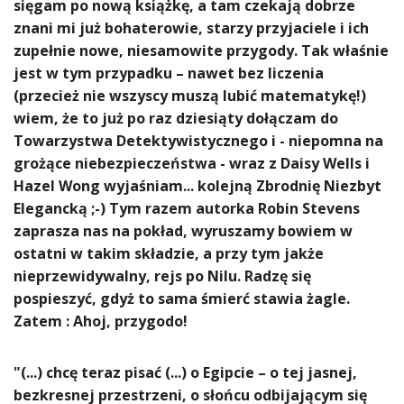
sięgam po nową książkę, a tam czekają dobrze
znani mi już bohaterowie, starzy przyjaciele i ich
zupełnie nowe, niesamowite przygody. Tak właśnie
jest w tym przypadku – nawet bez liczenia
(przecież nie wszyscy muszą lubić matematykę!)
wiem, że to już po raz dziesiąty dołączam do
Towarzystwa Detektywistycznego i - niepomna na
grożące niebezpieczeństwa - wraz z Daisy Wells i
Hazel Wong wyjaśniam... kolejną Zbrodnię Niezbyt
Elegancką ;-) Tym razem autorka Robin Stevens
zaprasza nas na pokład, wyruszamy bowiem w
ostatni w takim składzie, a przy tym jakże
nieprzewidywalny, rejs po Nilu. Radzę się
pospieszyć, gdyż to sama śmierć stawia żagle.
Zatem : Ahoj, przygodo!
"(...) chcę teraz pisać (...) o Egipcie – o tej jasnej,
bezkresnej przestrzeni, o słońcu odbijającym się