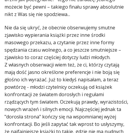
możecie być pewni – takiego finału sprawy absolutnie
nikt z Was się nie spodziewa...
Nie da się ukryć, że obecnie obserwujemy smutne
zjawisko wypierania książki przez inne środki
masowego przekazu, a czytanie przez inne formy
spędzania czasu wolnego, a co jeszcze smutniejsze –
zjawisko to coraz częściej dotyczy ludzi młodych.
Z własnych obserwacji wiem też, że ci, którzy czytają
mają dość jasno określone preferencje i nie boją się
głośno ich wyrażać. Już to kiedyś napisałam, a teraz
powtórzę - młodzi czytelnicy oczekują od książek
konfrontacji ze światem dorosłych i regułami
rządzących tym światem. Oczekują prawdy, wyrazistości,
nowych wrażeń i silnych emocji. Najczęściej jednak ta
"dorosła strona" kończy się na wspomnianej wyżej
konfrontacji. Bo jeśli zapytać tak wprost to usłyszymy,
że najfajniejsze książki to takie, gdzie nie ma nudnych