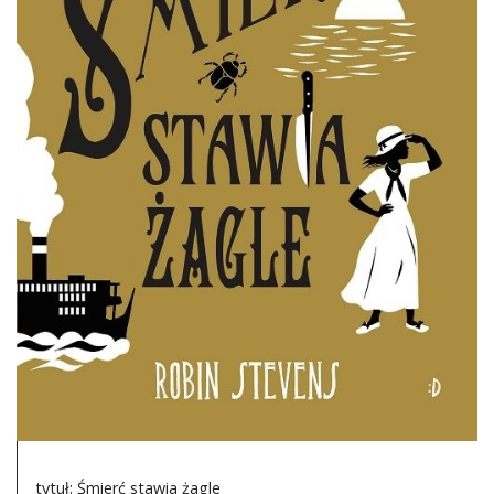
DO CZYTANIA
NA EKRANIE
KONTAKT
tytuł: Śmierć stawia żagle