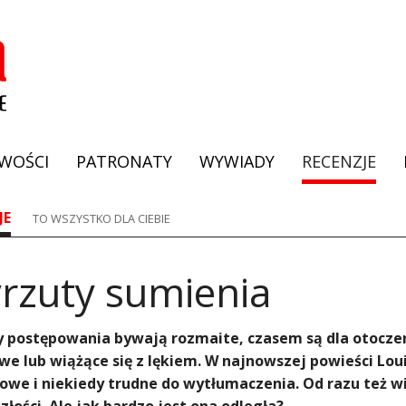
WOŚCI
PATRONATY
WYWIADY
RECENZJE
JE
TO WSZYSTKO DLA CIEBIE
yrzuty sumienia
postępowania bywają rozmaite, czasem są dla otoczeni
we lub wiążące się z lękiem. W najnowszej powieści Lou
we i niekiedy trudne do wytłumaczenia. Od razu też w