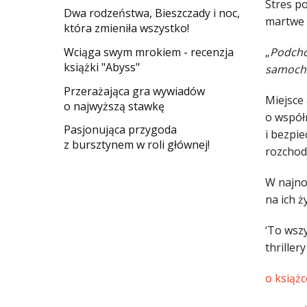
Stres p
Dwa rodzeństwa, Bieszczady i noc,
martwe 
która zmieniła wszystko!
Wciąga swym mrokiem - recenzja
„
Podcho
książki "Abyss"
samocho
​Przerażająca gra wywiadów
Miejsce 
o najwyższą stawkę
o współm
Pasjonująca przygoda
i bezpi
z bursztynem w roli głównej!
rozchodz
W najno
na ich ż
‘To wszy
thrille
o książc