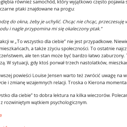
ogłębia również samochód, który wyjątkowo często pojawia s
czarne ptaki znajdowane na progu:
dzę do okna, żeby je uchylić. Chcąc nie chcąc, przeczesuję
du i nagle przypomina mi się okaleczony ptak.”
akcji w „To wszystko dla ciebie” nie jest przypadkowe. Niewi
ieszkańcach, a także zżyciu społeczności. To ostatnie najcz
eczeństwem, ale ten stan może być bardzo łatwo zaburzony.
ą. W sytuacji, gdy ktoś porwał trzech nastolatków, mieszkań
wszej powieści Louise Jensen warto też zwrócić uwagę na 
ycie i zmianę wzajemnych relacji. Troska o Kierona momentam
stko dla ciebie” to dobra lektura na kilka wieczorów. Polec
ry z rozwiniętym wątkiem psychologicznym.
e