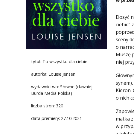
w przes
Dosyć n
ciebie”
poprzed
sceny d
o narrac
Muszę p
tytuł: To wszystko dla ciebie
niej prz
autorka: Louise Jensen
Głównym
synem), 
wydawnictwo: Słowne (dawniej
Kieron. 
Burda Media Polska)
o nich c
liczba stron: 320
Zapowie
data premiery: 27.10.2021
matka z 
w przypa
z telef