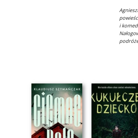
Agniesz
powieśc
i komed
Nałogowa
podróże