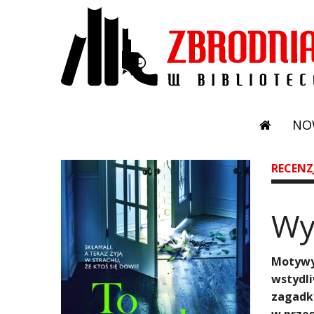
NO
RECENZ
​W
Motywy 
wstydli
zagadko