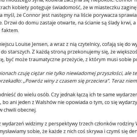
trach kobiety potęguje świadomość, że w miasteczku zaginęli
 myśl, że Connor jest następny na liście porywacza sprawia,
 Drzwi do domu zastaje otwarte, na ścianie są ślady krwi, 
ę faktem.
ejscu Louise Jensen, a wraz z nią czytelnicy, cofają się do 
 do starszych. Z każdą stroną przekonujemy się, że większoś
cę, być może traumatyczne przeżycie, z którym musi sobie po
onach czuję ciężar nie tylko niewiadomej przyszłości, ale te
rzekadło: „Powróz winy z czasem się przeciera”. Teraz niemal 
dnieść do wielu osób. Czy jednak łączą ich te same wydarze
c, bo ani jeden z Walshów nie opowiada o tym, co się wydar
w chwili obecnej.
 z wydarzeń widzimy z perspektywy trzech członków rodziny 
ysławiamy sobie, że każde z nich coś skrywa i czymś się de