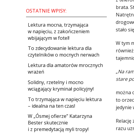
brata. S
OSTATNIE WPISY:
Natrętna
drogowe.
​Lektura mocna, trzymająca
stało si
w napięciu, z zakończeniem
wbijającym w fotel!
W tym mi
​To zdecydowanie lektura dla
również
czytelników o mocnych nerwach
tajemni
Lektura dla amatorów mrocznych
„
Na rami
wrażeń
stare po
Solidny, rzetelny i mocno
wciągający kryminał policyjny!
można o
​To trzymająca w napięciu lektura
to orze
– idealna na ten czas!
jedynie 
W „Ósmej ofierze” Katarzyna
Relację
Bester skutecznie
razu uzm
i z premedytacją myli tropy!