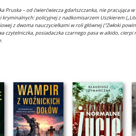
ka Pruska – od ćwierćwiecza gdańszczanka, nie pracująca w 
i kryminalnych: policyjnej z nadkomisarzem Uszkierem („Lite
iowej z dwoma nauczycielkami w roli głównej ("Zwłoki powin
 czytelniczka, posiadaczka czarnego pasa w aikido, cierpi n
.