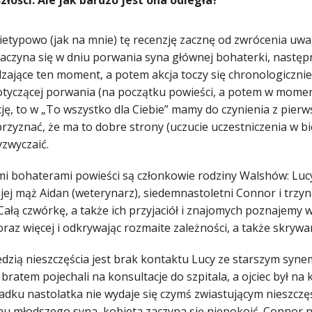
złości. Ale jak bardzo jest ona odległa?
ietypowo (jak na mnie) tę recenzję zacznę od zwrócenia uwag
 zaczyna się w dniu porwania syna głównej bohaterki, nastę
zające ten moment, a potem akcja toczy się chronologiczni
otyczącej porwania (na początku powieści, a potem w momenci
ję, to w „To wszystko dla Ciebie” mamy do czynienia z pierw
rzyznać, że ma to dobre strony (uczucie uczestniczenia w bi
yzwyczaić.
i bohaterami powieści są członkowie rodziny Walshów: Lucy
jej mąż Aidan (weterynarz), siedemnastoletni Connor i trzyn
Całą czwórkę, a także ich przyjaciół i znajomych poznajemy w
oraz więcej i odkrywając rozmaite zależności, a także skrywa
dzią nieszczęścia jest brak kontaktu Lucy ze starszym syn
bratem pojechali na konsultacje do szpitala, a ojciec był na
dku nastolatka nie wydaje się czymś zwiastującym nieszczęśc
onu młodszego syna, kobieta zaczyna się niepokoić. Connor 