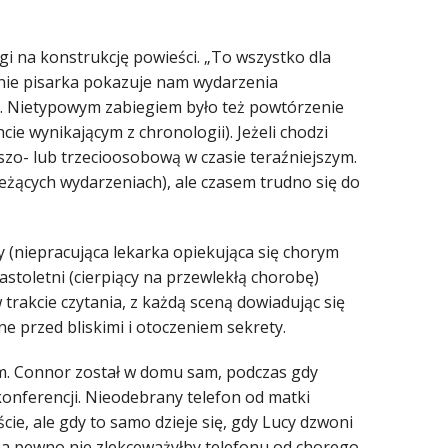
i na konstrukcję powieści. „To wszystko dla
pnie pisarka pokazuje nam wydarzenia
e. Nietypowym zabiegiem było też powtórzenie
e wynikającym z chronologii). Jeżeli chodzi
szo- lub trzecioosobową w czasie teraźniejszym.
eżących wydarzeniach), ale czasem trudno się do
 (niepracująca lekarka opiekująca się chorym
astoletni (cierpiący na przewlekłą chorobę)
 trakcie czytania, z każdą sceną dowiadując się
ne przed bliskimi i otoczeniem sekrety.
em. Connor został w domu sam, podczas gdy
 konferencji. Nieodebrany telefon od matki
ie, ale gdy to samo dzieje się, gdy Lucy dzwoni
na pewno nie zlekceważyłby telefonu od chorego