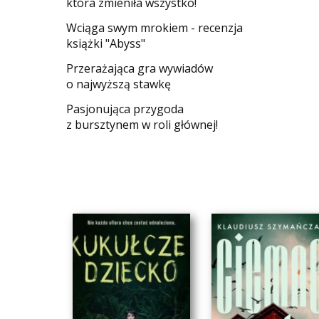
która zmieniła wszystko!
Wciąga swym mrokiem - recenzja
książki "Abyss"
​Przerażająca gra wywiadów
o najwyższą stawkę
Pasjonująca przygoda
z bursztynem w roli głównej!