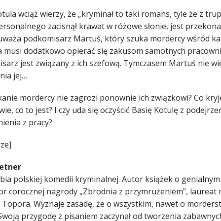
tula wciąż wierzy, że „kryminał to taki romans, tyle że z tru
ersonalnego zacisnął krawat w różowe słonie, jest przekonan
 uważa podkomisarz Martuś, który szuka mordercy wśród kan
a musi dodatkowo opierać się zakusom samotnych pracownic k
sarz jest związany z ich szefową. Tymczasem Martuś nie wie
nia jej…
kanie mordercy nie zagrozi ponownie ich związkowi? Co kryje
ie, co to jest? I czy uda się oczyścić Basię Kotulę z podejrze
ienia z pracy?
rze]
etner
bia polskiej komedii kryminalnej. Autor książek o genialn
tor corocznej nagrody „Zbrodnia z przymrużeniem”, laureat
 Topora.
Wyznaje zasadę, że o wszystkim, nawet o morderstw
 Swoją przygodę z pisaniem zaczynał od tworzenia zabawnyc