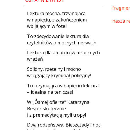
fragmen
​Lektura mocna, trzymająca
w napięciu, z zakończeniem
nasza r
wbijającym w fotel!
​To zdecydowanie lektura dla
czytelników o mocnych nerwach
Lektura dla amatorów mrocznych
wrażeń
Solidny, rzetelny i mocno
wciągający kryminał policyjny!
​To trzymająca w napięciu lektura
– idealna na ten czas!
W „Ósmej ofierze” Katarzyna
Bester skutecznie
i z premedytacją myli tropy!
Dwa rodzeństwa, Bieszczady i noc,