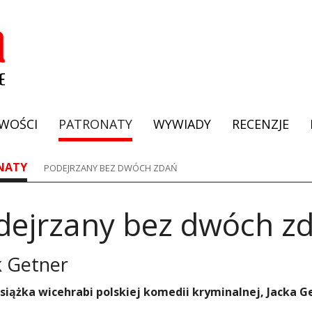
WOŚCI
PATRONATY
WYWIADY
RECENZJE
NATY
PODEJRZANY BEZ DWÓCH ZDAŃ
dejrzany bez dwóch z
k Getner
iążka wicehrabi polskiej komedii kryminalnej, Jacka G