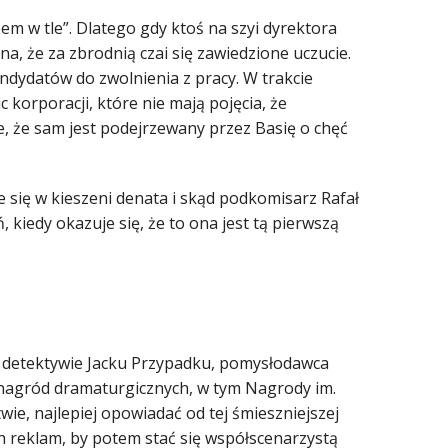
pem w tle”. Dlatego gdy ktoś na szyi dyrektora
a, że za zbrodnią czai się zawiedzione uczucie.
dydatów do zwolnienia z pracy. W trakcie
orporacji, które nie mają pojęcia, że
, że sam jest podejrzewany przez Basię o chęć
 się w kieszeni denata i skąd podkomisarz Rafał
ń, kiedy okazuje się, że to ona jest tą pierwszą
ym detektywie Jacku Przypadku, pomysłodawca
 nagród dramaturgicznych, w tym Nagrody im.
ie, najlepiej opowiadać od tej śmieszniejszej
h reklam, by potem stać się współscenarzystą