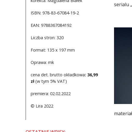
korekta: Magdalena Białek
serialu 
ISBN: 978-83-67084-19-2
EAN: 9788367084192
Liczba stron: 320
Format: 135 x 197 mm
Oprawa: mk
cena det. brutto okładkowa
: 36,99
zł
(w tym 5% VAT)
premiera: 02.02.2022
© Lira 2022
materia
OSTATNIE WPISY: