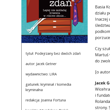
Basia Ko
działu p
Inaczej
śledztw
podkomi
porzuce
Czy szu
tytuł: Podejrzany bez dwóch zdań
Martuś w
do zwoln
autor: Jacek Getner
[o auto
wydawnictwo: LIRA
Jacek G
gatunek: kryminał / komedia
Wicehra
kryminalna
i funda
redakcja: Joanna Fortuna
Rolanda
strony.