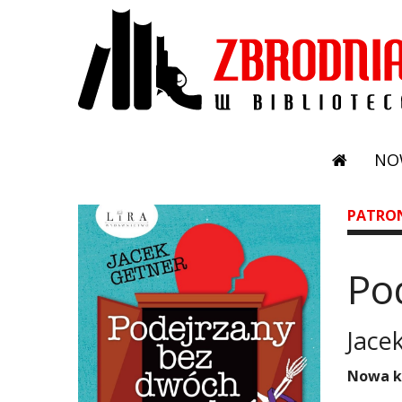
NO
PATRO
Po
Jace
Nowa ks