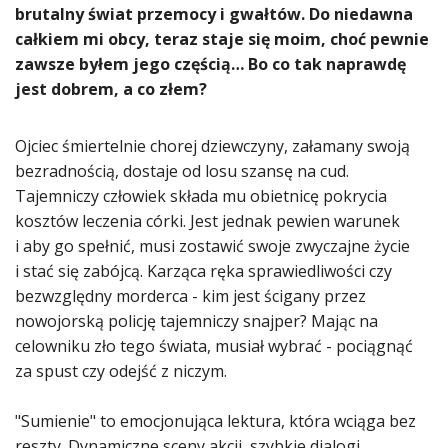
brutalny świat przemocy i gwałtów. Do niedawna
całkiem mi obcy, teraz staje się moim, choć pewnie
zawsze byłem jego częścią… Bo co tak naprawdę
jest dobrem, a co złem?
Ojciec śmiertelnie chorej dziewczyny, załamany swoją
bezradnością, dostaje od losu szansę na cud.
Tajemniczy człowiek składa mu obietnicę pokrycia
kosztów leczenia córki. Jest jednak pewien warunek
i aby go spełnić, musi zostawić swoje zwyczajne życie
i stać się zabójcą. Karząca ręka sprawiedliwości czy
bezwzględny morderca - kim jest ścigany przez
nowojorską policję tajemniczy snajper? Mając na
celowniku zło tego świata, musiał wybrać - pociągnąć
za spust czy odejść z niczym.
"Sumienie" to emocjonująca lektura, która wciąga bez
reszty. Dynamiczne sceny akcji, szybkie dialogi