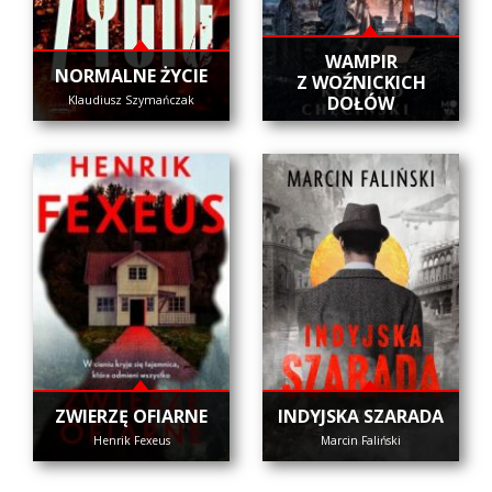
WAMPIR
NORMALNE ŻYCIE
Z WOŹNICKICH
DOŁÓW
Klaudiusz Szymańczak
ZWIERZĘ OFIARNE
INDYJSKA SZARADA
Henrik Fexeus
Marcin Faliński