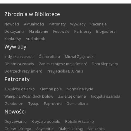
Zbrodnia w Bibliotece
nowości
aktualności
patronaty
wywiady
recenzje
do czytania
na ekranie
festiwale
partnerzy
blogosfera
konkursy
audiobook
Wywiady
Indyjska szarada
Ósma ofiara
Michał Zgajewski
Obietnica zdrady
Zanim zabijesz moją śmierć
Dom Klepsydry
Do trzech razy śmierć
Przyjaciółka B.A.Paris
Patronaty
Kukułcze dziecko
Ciemne pola
Normalne życie
Wampir z Woźnickich Dołów
Zwierzę ofiarne
Indyjska szarada
Gołoborze
Tysiąc
Paprotniki
Ósma ofiara
Nowości
Dojrzewanie
Krzyże z popiołu
Robaki w ścianie
Gniew Halnego
Asymetria
Diabelski krąg
Nie zabijaj