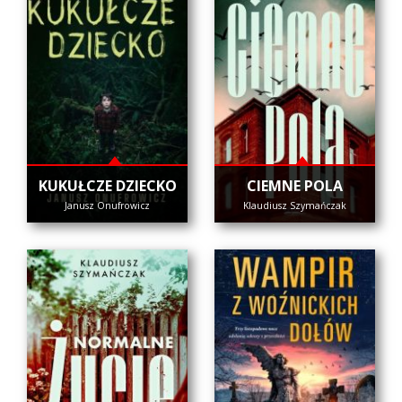
KUKUŁCZE DZIECKO
CIEMNE POLA
Janusz Onufrowicz
Klaudiusz Szymańczak