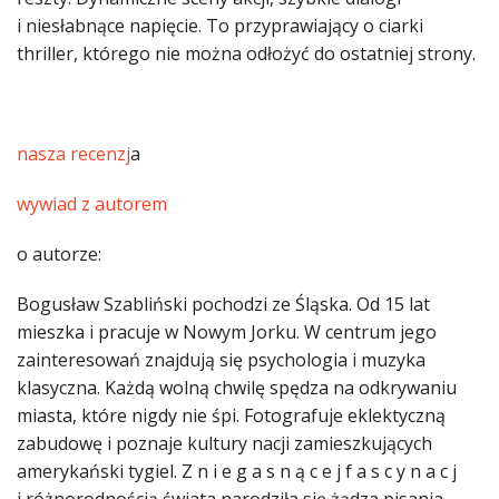
i niesłabnące napięcie. To przyprawiający o ciarki
thriller, którego nie można odłożyć do ostatniej strony.
nasza recenzj
a
wywiad z autorem
o autorze:
Bogusław Szabliński pochodzi ze Śląska. Od 15 lat
mieszka i pracuje w Nowym Jorku. W centrum jego
zainteresowań znajdują się psychologia i muzyka
klasyczna. Każdą wolną chwilę spędza na odkrywaniu
miasta, które nigdy nie śpi. Fotografuje eklektyczną
zabudowę i poznaje kultury nacji zamieszkujących
amerykański tygiel. Z n i e g a s n ą c e j f a s c y n a c j