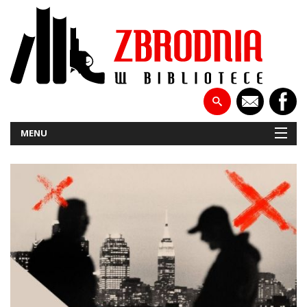
MENU
NOWOŚCI
PATRONATY
WYWIADY
RECENZJE