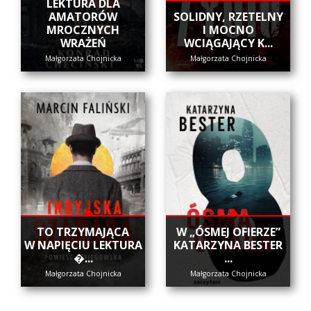
LEKTURA DLA
AMATORÓW
SOLIDNY, RZETELNY
MROCZNYCH
I MOCNO
WRAŻEŃ
WCIĄGAJĄCY K...
Małgorzata Chojnicka
Małgorzata Chojnicka
​TO TRZYMAJĄCA
W „ÓSMEJ OFIERZE”
W NAPIĘCIU LEKTURA
KATARZYNA BESTER
�...
...
Małgorzata Chojnicka
Małgorzata Chojnicka