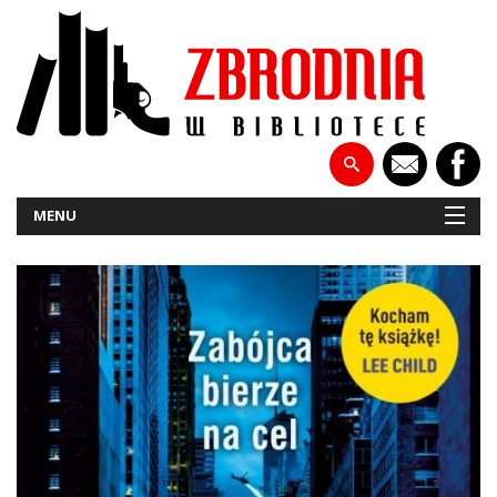
MENU
NOWOŚCI
PATRONATY
WYWIADY
RECENZJE