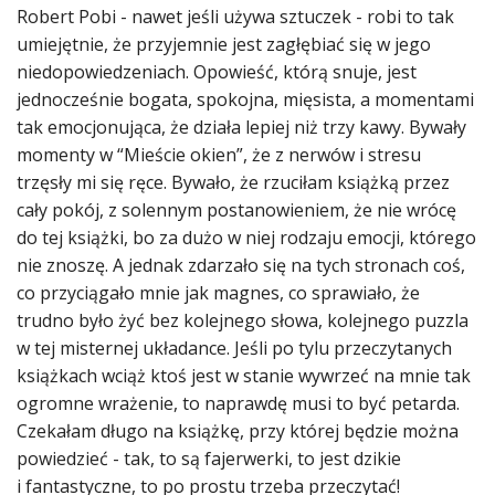
Robert Pobi - nawet jeśli używa sztuczek - robi to tak
umiejętnie, że przyjemnie jest zagłębiać się w jego
niedopowiedzeniach. Opowieść, którą snuje, jest
jednocześnie bogata, spokojna, mięsista, a momentami
tak emocjonująca, że działa lepiej niż trzy kawy. Bywały
momenty w “Mieście okien”, że z nerwów i stresu
trzęsły mi się ręce. Bywało, że rzuciłam książką przez
cały pokój, z solennym postanowieniem, że nie wrócę
do tej książki, bo za dużo w niej rodzaju emocji, którego
nie znoszę. A jednak zdarzało się na tych stronach coś,
co przyciągało mnie jak magnes, co sprawiało, że
trudno było żyć bez kolejnego słowa, kolejnego puzzla
w tej misternej układance. Jeśli po tylu przeczytanych
książkach wciąż ktoś jest w stanie wywrzeć na mnie tak
ogromne wrażenie, to naprawdę musi to być petarda.
Czekałam długo na książkę, przy której będzie można
powiedzieć - tak, to są fajerwerki, to jest dzikie
i fantastyczne, to po prostu trzeba przeczytać!