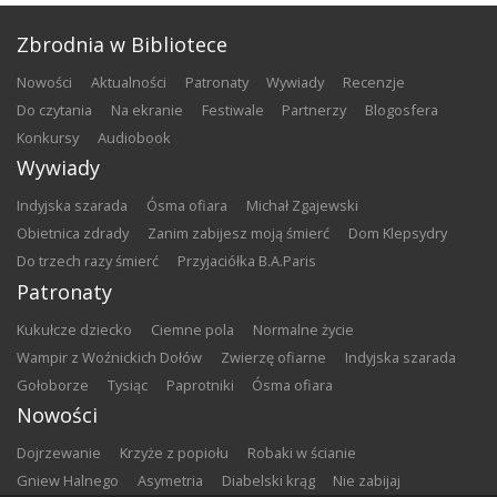
Zbrodnia w Bibliotece
nowości
aktualności
patronaty
wywiady
recenzje
do czytania
na ekranie
festiwale
partnerzy
blogosfera
konkursy
audiobook
Wywiady
Indyjska szarada
Ósma ofiara
Michał Zgajewski
Obietnica zdrady
Zanim zabijesz moją śmierć
Dom Klepsydry
Do trzech razy śmierć
Przyjaciółka B.A.Paris
Patronaty
Kukułcze dziecko
Ciemne pola
Normalne życie
Wampir z Woźnickich Dołów
Zwierzę ofiarne
Indyjska szarada
Gołoborze
Tysiąc
Paprotniki
Ósma ofiara
Nowości
Dojrzewanie
Krzyże z popiołu
Robaki w ścianie
Gniew Halnego
Asymetria
Diabelski krąg
Nie zabijaj