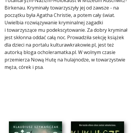
Totalitaryzm-Nazizm-Holokaust w Muzeum Auschwitz-
Birkenau. Kryminały towarzyszyły jej od zawsze - na
początku była Agatha Christie, a potem cały świat.
Uwielbia rozwiązywanie kryminalnej zagadki
i towarzyszące mu podekscytowanie. Za dobry kryminał
jest skłonna oddać całą noc. Prowadziła sekcję książek
dla dzieci na portalu kulturawkrakowie.pl, jest też
autorką bloga ocholeramatka.pl. W wolnym czasie
przemierza Nową Hutę na hulajnodze, w towarzystwie
męża, córek i psa.