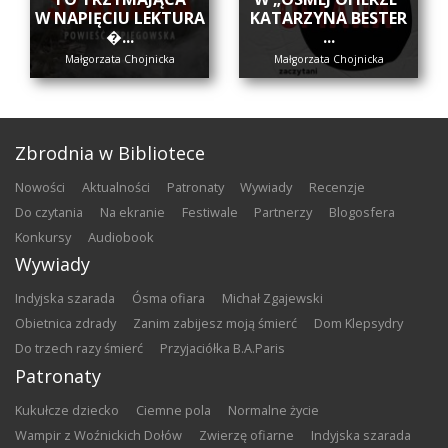
W NAPIĘCIU LEKTURA
KATARZYNA BESTER
�...
...
Małgorzata Chojnicka
Małgorzata Chojnicka
Zbrodnia w Bibliotece
nowości
aktualności
patronaty
wywiady
recenzje
do czytania
na ekranie
festiwale
partnerzy
blogosfera
konkursy
audiobook
Wywiady
Indyjska szarada
Ósma ofiara
Michał Zgajewski
Obietnica zdrady
Zanim zabijesz moją śmierć
Dom Klepsydry
Do trzech razy śmierć
Przyjaciółka B.A.Paris
Patronaty
Kukułcze dziecko
Ciemne pola
Normalne życie
Wampir z Woźnickich Dołów
Zwierzę ofiarne
Indyjska szarada