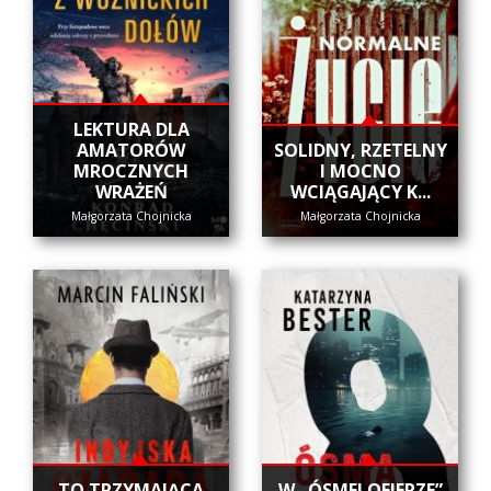
LEKTURA DLA
AMATORÓW
SOLIDNY, RZETELNY
MROCZNYCH
I MOCNO
WRAŻEŃ
WCIĄGAJĄCY K...
Małgorzata Chojnicka
Małgorzata Chojnicka
​TO TRZYMAJĄCA
W „ÓSMEJ OFIERZE”