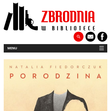
MENU
NOWOŚCI
PATRONATY
WYWIADY
RECENZJE