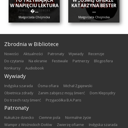
W NAPIĘCIU LEKTURA
KATARZYNA BESTER
�...
...
Małgorzata Chojnicka
Małgorzata Chojnicka
Zbrodnia w Bibliotece
nowości
aktualności
patronaty
wywiady
recenzje
do czytania
na ekranie
festiwale
partnerzy
blogosfera
konkursy
audiobook
Wywiady
Indyjska szarada
Ósma ofiara
Michał Zgajewski
Obietnica zdrady
Zanim zabijesz moją śmierć
Dom Klepsydry
Do trzech razy śmierć
Przyjaciółka B.A.Paris
Patronaty
Kukułcze dziecko
Ciemne pola
Normalne życie
Wampir z Woźnickich Dołów
Zwierzę ofiarne
Indyjska szarada