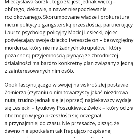
Mieczysława Gorzki, tego zła jest jednak więcej –
obfitego, ciekawie, a nawet niespodziewanie
rozlokowanego. Skorumpowane władze i prokuratura,
niecni politycy z gangsterską przeszłością, partnerujący
Laurze psycholog policyjny Maciej Lesiecki, ojciec
poświęcający swoje dziecko i wreszcie on – bezwzględny
morderca, który nie ma żadnych skrupułów. I który
poza chorą przyjemnością płynącą ze zbrodniczej
działalności ma bardzo konkretny plan związany z jedną
z zainteresowanych nim osób.
Obok fascynującego w swojej na wskroś złej postawie
Żołnierza (czytaniu o nim towarzyszy jakaś niezdrowa
nuta, trudno jednak się jej oprzeć) najciekawszy wydaje
się Lesiecki – tytułowy Poszukiwacz Zwłok – który od zła
obecnego w jego przeszłości się odżegnał…
a przynajmniej do czasu. Nie przesadzę, pisząc, że
dawno nie spotkałam tak frapująco rozpisanej