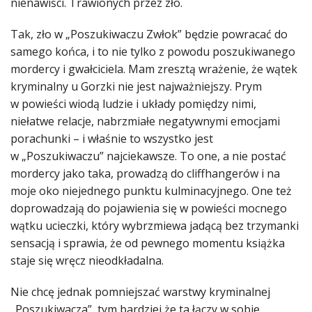
nienawiści. Trawionych przez zło.
Tak, zło w „Poszukiwaczu Zwłok” będzie powracać do
samego końca, i to nie tylko z powodu poszukiwanego
mordercy i gwałciciela. Mam zresztą wrażenie, że wątek
kryminalny u Gorzki nie jest najważniejszy. Prym
w powieści wiodą ludzie i układy pomiędzy nimi,
niełatwe relacje, nabrzmiałe negatywnymi emocjami
porachunki – i właśnie to wszystko jest
w „Poszukiwaczu” najciekawsze. To one, a nie postać
mordercy jako taka, prowadzą do cliffhangerów i na
moje oko niejednego punktu kulminacyjnego. One też
doprowadzają do pojawienia się w powieści mocnego
wątku ucieczki, który wybrzmiewa jadącą bez trzymanki
sensacją i sprawia, że od pewnego momentu książka
staje się wręcz nieodkładalna.
Nie chcę jednak pomniejszać warstwy kryminalnej
„Poszukiwacza”, tym bardziej że ta łączy w sobie