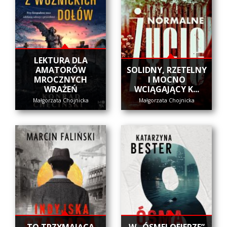
LEKTURA DLA
AMATORÓW
SOLIDNY, RZETELNY
MROCZNYCH
I MOCNO
WRAŻEŃ
WCIĄGAJĄCY K...
Małgorzata Chojnicka
Małgorzata Chojnicka
​TO TRZYMAJĄCA
W „ÓSMEJ OFIERZE”