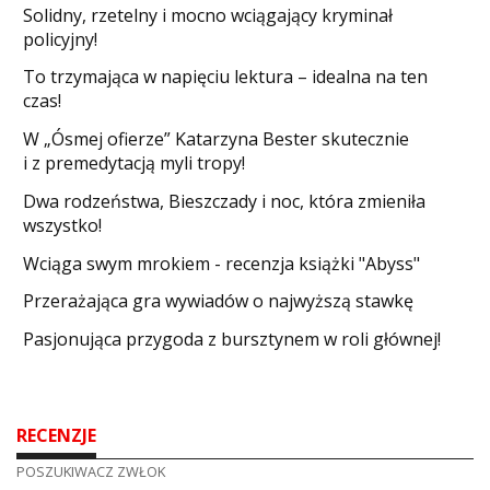
Solidny, rzetelny i mocno wciągający kryminał
policyjny!
​To trzymająca w napięciu lektura – idealna na ten
czas!
W „Ósmej ofierze” Katarzyna Bester skutecznie
i z premedytacją myli tropy!
Dwa rodzeństwa, Bieszczady i noc, która zmieniła
wszystko!
Wciąga swym mrokiem - recenzja książki "Abyss"
​Przerażająca gra wywiadów o najwyższą stawkę
Pasjonująca przygoda z bursztynem w roli głównej!
RECENZJE
POSZUKIWACZ ZWŁOK