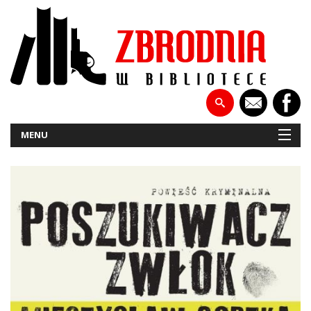
MENU
NOWOŚCI
PATRONATY
WYWIADY
RECENZJE