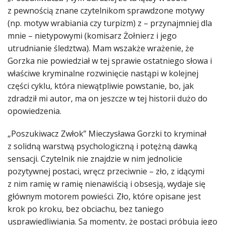
z pewnością znane czytelnikom sprawdzone motywy
(np. motyw wrabiania czy turpizm) z – przynajmniej dla
mnie – nietypowymi (komisarz Żołnierz i jego
utrudnianie śledztwa). Mam wszakże wrażenie, że
Gorzka nie powiedział w tej sprawie ostatniego słowa i
właściwe kryminalne rozwinięcie nastąpi w kolejnej
części cyklu, która niewątpliwie powstanie, bo, jak
zdradził mi autor, ma on jeszcze w tej historii dużo do
opowiedzenia.
„Poszukiwacz Zwłok” Mieczysława Gorzki to kryminał
z solidną warstwą psychologiczną i potężną dawką
sensacji. Czytelnik nie znajdzie w nim jednolicie
pozytywnej postaci, wręcz przeciwnie – zło, z idącymi
z nim ramię w ramię nienawiścią i obsesją, wydaje się
głównym motorem powieści. Zło, które opisane jest
krok po kroku, bez obciachu, bez taniego
usprawiedliwiania. Są momenty, że postaci próbują jego