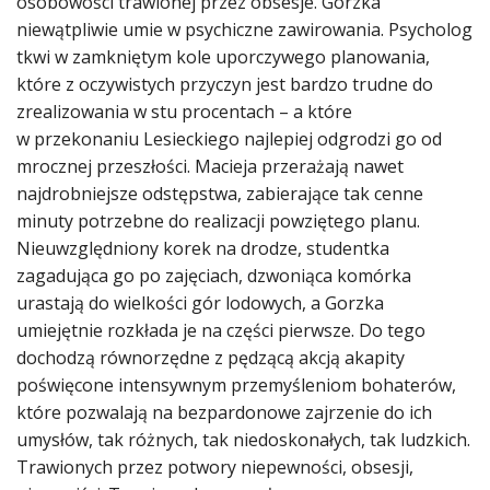
osobowości trawionej przez obsesje. Gorzka
niewątpliwie umie w psychiczne zawirowania. Psycholog
tkwi w zamkniętym kole uporczywego planowania,
które z oczywistych przyczyn jest bardzo trudne do
zrealizowania w stu procentach – a które
w przekonaniu Lesieckiego najlepiej odgrodzi go od
mrocznej przeszłości. Macieja przerażają nawet
najdrobniejsze odstępstwa, zabierające tak cenne
minuty potrzebne do realizacji powziętego planu.
Nieuwzględniony korek na drodze, studentka
zagadująca go po zajęciach, dzwoniąca komórka
urastają do wielkości gór lodowych, a Gorzka
umiejętnie rozkłada je na części pierwsze. Do tego
dochodzą równorzędne z pędzącą akcją akapity
poświęcone intensywnym przemyśleniom bohaterów,
które pozwalają na bezpardonowe zajrzenie do ich
umysłów, tak różnych, tak niedoskonałych, tak ludzkich.
Trawionych przez potwory niepewności, obsesji,