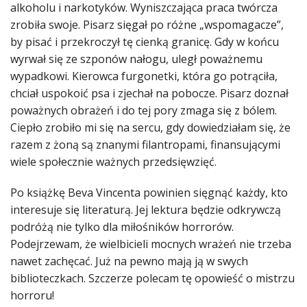
alkoholu i narkotyków. Wyniszczająca praca twórcza
zrobiła swoje. Pisarz sięgał po różne „wspomagacze”,
by pisać i przekroczył tę cienką granicę. Gdy w końcu
wyrwał się ze szponów nałogu, uległ poważnemu
wypadkowi. Kierowca furgonetki, która go potrąciła,
chciał uspokoić psa i zjechał na pobocze. Pisarz doznał
poważnych obrażeń i do tej pory zmaga się z bólem.
Ciepło zrobiło mi się na sercu, gdy dowiedziałam się, że
razem z żoną są znanymi filantropami, finansującymi
wiele społecznie ważnych przedsięwzięć.
Po książkę Beva Vincenta powinien sięgnąć każdy, kto
interesuje się literaturą. Jej lektura będzie odkrywczą
podróżą nie tylko dla miłośników horrorów.
Podejrzewam, że wielbicieli mocnych wrażeń nie trzeba
nawet zachęcać. Już na pewno mają ją w swych
biblioteczkach. Szczerze polecam tę opowieść o mistrzu
horroru!