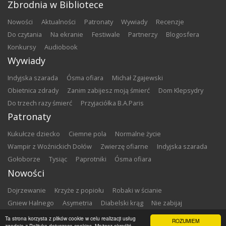
Zbrodnia w Bibliotece
nowości
aktualności
patronaty
wywiady
recenzje
do czytania
na ekranie
festiwale
partnerzy
blogosfera
konkursy
audiobook
Wywiady
Indyjska szarada
Ósma ofiara
Michał Zgajewski
Obietnica zdrady
Zanim zabijesz moją śmierć
Dom Klepsydry
Do trzech razy śmierć
Przyjaciółka B.A.Paris
Patronaty
Kukułcze dziecko
Ciemne pola
Normalne życie
Wampir z Woźnickich Dołów
Zwierzę ofiarne
Indyjska szarada
Gołoborze
Tysiąc
Paprotniki
Ósma ofiara
Nowości
Dojrzewanie
Krzyże z popiołu
Robaki w ścianie
Gniew Halnego
Asymetria
Diabelski krąg
Nie zabijaj
Dowody zbrodni
Zemsta
Matki chrzestne
Ta strona korzysta z plików cookie w celu realizacji usług
ROZUMIEM
zgodnie z Polityką dotyczącą cookies. Możesz określić