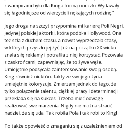
z wampirami była dla Kinga formą ucieczki. Wydawały
się łagodniejsze od wierzycieli nękających rodzinę.”
Jego droga na szczyt przypomina mi karierę Poli Negri,
jedynej polskiej aktorki, która podbiła Hollywood. Ona
też szła z duchem czasu, a nawet wyprzedzała czasy,
w których przyszło jej żyć. Już na początku XX wieku
znała siłę reklamy i potrafiła z niej korzystać. Pozowała
z zaskrońcami, zapewniając, że to żywe węże.
Umiejętnie podsycała zainteresowanie swoją osobą.
King również niektóre fakty ze swojego życia
umiejętnie koloryzuje. Zmierzam jednak do tego, że
tylko połączenie talentu, ciężkiej pracy i determinacji
przekłada się na sukces. Trzeba mieć odwagę
realizować swe marzenia. Nigdy nie można stracić
nadziei, że się uda. Tak robiła Pola i tak robi to King!
To także opowieść o zmaganiu się z uzależnieniem od