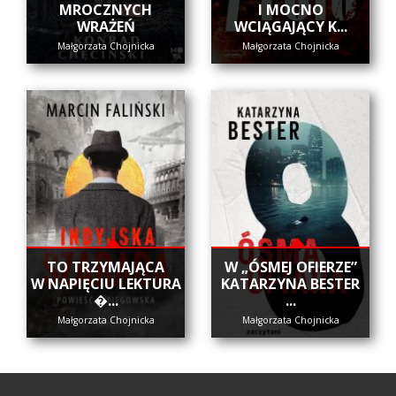
MROCZNYCH
I MOCNO
WRAŻEŃ
WCIĄGAJĄCY K...
Małgorzata Chojnicka
Małgorzata Chojnicka
​TO TRZYMAJĄCA
W „ÓSMEJ OFIERZE”
W NAPIĘCIU LEKTURA
KATARZYNA BESTER
�...
...
Małgorzata Chojnicka
Małgorzata Chojnicka