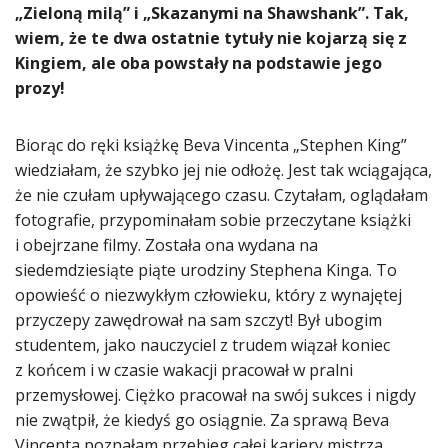
„Zieloną milą” i „Skazanymi na Shawshank”. Tak,
wiem, że te dwa ostatnie tytuły nie kojarzą się z
Kingiem, ale oba powstały na podstawie jego
prozy!
Biorąc do ręki książkę Beva Vincenta „Stephen King”
wiedziałam, że szybko jej nie odłożę. Jest tak wciągająca,
że nie czułam upływającego czasu. Czytałam, oglądałam
fotografie, przypominałam sobie przeczytane książki
i obejrzane filmy. Została ona wydana na
siedemdziesiąte piąte urodziny Stephena Kinga. To
opowieść o niezwykłym człowieku, który z wynajętej
przyczepy zawędrował na sam szczyt! Był ubogim
studentem, jako nauczyciel z trudem wiązał koniec
z końcem i w czasie wakacji pracował w pralni
przemysłowej. Ciężko pracował na swój sukces i nigdy
nie zwątpił, że kiedyś go osiągnie. Za sprawą Beva
Vincenta poznałam przebieg całej kariery mistrza