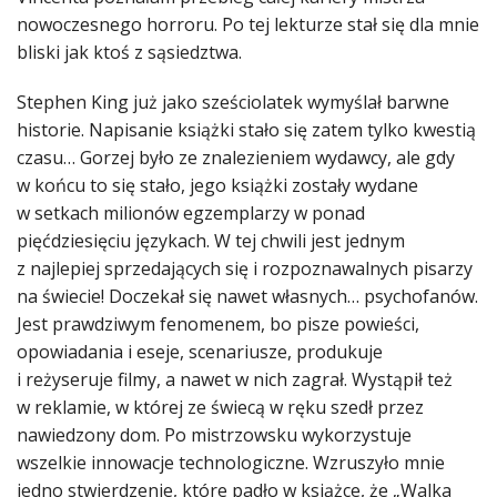
nowoczesnego horroru. Po tej lekturze stał się dla mnie
bliski jak ktoś z sąsiedztwa.
Stephen King już jako sześciolatek wymyślał barwne
historie. Napisanie książki stało się zatem tylko kwestią
czasu… Gorzej było ze znalezieniem wydawcy, ale gdy
w końcu to się stało, jego książki zostały wydane
w setkach milionów egzemplarzy w ponad
pięćdziesięciu językach. W tej chwili jest jednym
z najlepiej sprzedających się i rozpoznawalnych pisarzy
na świecie! Doczekał się nawet własnych… psychofanów.
Jest prawdziwym fenomenem, bo pisze powieści,
opowiadania i eseje, scenariusze, produkuje
i reżyseruje filmy, a nawet w nich zagrał. Wystąpił też
w reklamie, w której ze świecą w ręku szedł przez
nawiedzony dom. Po mistrzowsku wykorzystuje
wszelkie innowacje technologiczne. Wzruszyło mnie
jedno stwierdzenie, które padło w książce, że „Walka