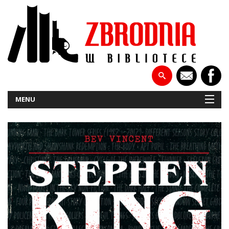
MENU
NOWOŚCI
PATRONATY
WYWIADY
RECENZJE