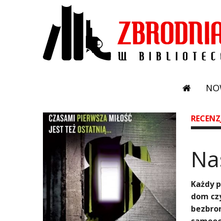
NO
RECENZ
Na
Każdy p
dom czy
bezbron