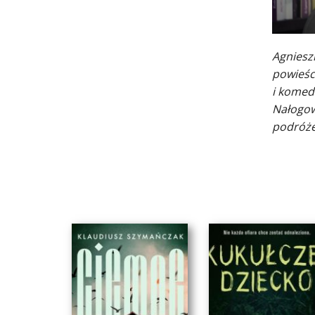
Agniesz
powieśc
i komed
Nałogowa
podróże