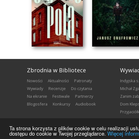
Zbrodnia w Bibliotece
Wywia
nowości
aktualności
patronaty
Indyjska 
wywiady
recenzje
do czytania
Michał Z
na ekranie
festiwale
partnerzy
Zanim za
blogosfera
konkursy
audiobook
Dom Klep
​LEKTURA MOCNA,
​TO ZDECYDOWANI
Przyjació
TRZYMAJĄCA
LEKTURA DLA
W NAPIĘCI...
CZYTELNIK...
Ta strona korzysta z plików cookie w celu realizacji u
Małgorzata Chojnicka
Małgorzata Chojnicka
Copyright ©
2026
Zbrodnia w Bibliotece
dostępu do cookie w Twojej przeglądarce.
Więcej inform