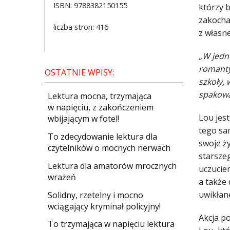
ISBN: 9788382150155
którzy 
zakochał
liczba stron: 416
z własne
„W jedne
romanty
OSTATNIE WPISY:
szkoły,
spakowa
​Lektura mocna, trzymająca
w napięciu, z zakończeniem
Lou jest
wbijającym w fotel!
tego sa
​To zdecydowanie lektura dla
swoje ży
czytelników o mocnych nerwach
starszeg
Lektura dla amatorów mrocznych
uczuciem
wrażeń
a także 
uwikłan
Solidny, rzetelny i mocno
wciągający kryminał policyjny!
Akcja po
​To trzymająca w napięciu lektura