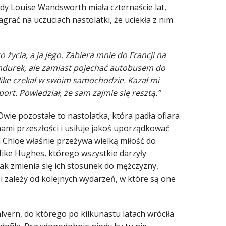
dy Louise Wandsworth miała czternaście lat,
agrać na uczuciach nastolatki, że uciekła z nim
 życia, a ja jego. Zabiera mnie do Francji na
ndurek, ale zamiast pojechać autobusem do
Mike czekał w swoim samochodzie. Kazał mi
rt. Powiedział, że sam zajmie się resztą.”
Dwie pozostałe to nastolatka, która padła ofiara
mi przeszłości i usiłuje jakoś uporządkować
a Chloe właśnie przeżywa wielką miłość do
 Mike Hughes, którego wszystkie darzyły
jak zmienia się ich stosunek do mężczyzny,
 i zależy od kolejnych wydarzeń, w które są one
lvern, do którego po kilkunastu latach wróciła