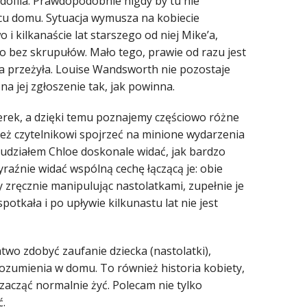
pedofila. Prawdopodobnie nigdy by tu nie
jcu domu. Sytuacja wymusza na kobiecie
 i kilkanaście lat starszego od niej Mike’a,
to bez skrupułów. Mało tego, prawie od razu jest
ama przeżyła. Louise Wandsworth nie pozostaje
na jej zgłoszenie tak, jak powinna.
rek, a dzięki temu poznajemy częściowo różne
eż czytelnikowi spojrzeć na minione wydarzenia
z udziałem Chloe doskonale widać, jak bardzo
Wyraźnie widać wspólną cechę łączącą je: obie
ry zręcznie manipulując nastolatkami, zupełnie je
spotkała i po upływie kilkunastu lat nie jest
atwo zdobyć zaufanie dziecka (nastolatki),
rozumienia w domu. To również historia kobiety,
ę zacząć normalnie żyć. Polecam nie tylko
ć.