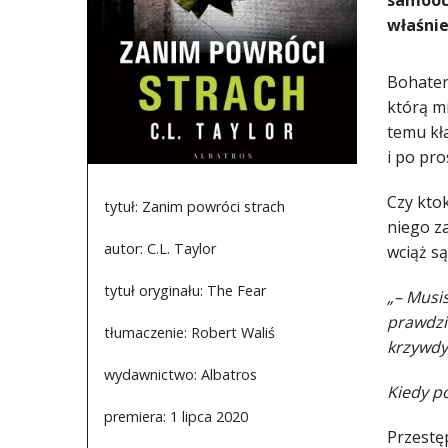
samooce
właśnie
Bohater
którą m
temu kła
i po pro
Czy ktok
tytuł: Zanim powróci strach
niego z
autor: C.L. Taylor
wciąż są
tytuł oryginału: The Fear
„– Musis
prawdziw
tłumaczenie: Robert Waliś
krzywdy
wydawnictwo: Albatros
Kiedy po
premiera: 1 lipca 2020
Przestę