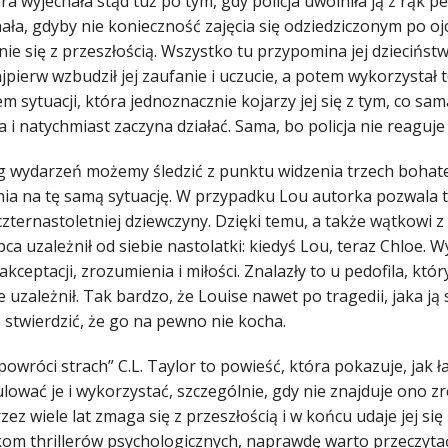
ra wyjechała stąd tuż po tym, gdy policja uwolniła ją z rąk 
hała, gdyby nie konieczność zajęcia się odziedziczonym po o
ie się z przeszłością. Wszystko tu przypomina jej dzieciństwo
jpierw wzbudził jej zaufanie i uczucie, a potem wykorzystał 
m sytuacji, która jednoznacznie kojarzy jej się z tym, co s
 i natychmiast zaczyna działać. Sama, bo policja nie reaguje 
g wydarzeń możemy śledzić z punktu widzenia trzech bohate
nia na tę samą sytuację. W przypadku Lou autorka pozwala t
zternastoletniej dziewczyny. Dzięki temu, a także wątkowi 
ca uzależnił od siebie nastolatki: kiedyś Lou, teraz Chloe. 
akceptacji, zrozumienia i miłości. Znalazły to u pedofila, któ
e uzależnił. Tak bardzo, że Louise nawet po tragedii, jaka ją 
 stwierdzić, że go na pewno nie kocha.
owróci strach” C.L. Taylor to powieść, która pokazuje, jak ł
lować je i wykorzystać, szczególnie, gdy nie znajduje ono z
zez wiele lat zmaga się z przeszłością i w końcu udaje jej si
kom thrillerów psychologicznych, naprawdę warto przeczyta