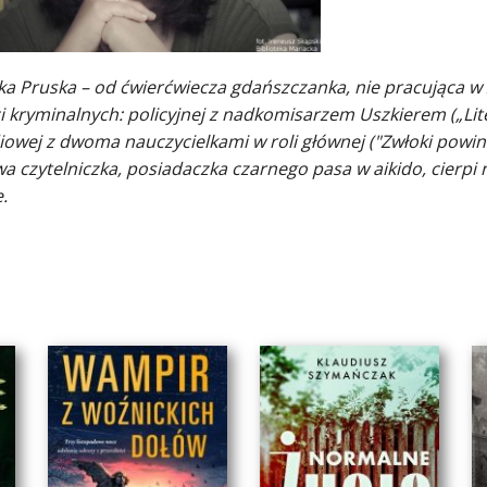
ka Pruska – od ćwierćwiecza gdańszczanka, nie pracująca w 
i kryminalnych: policyjnej z nadkomisarzem Uszkierem („Lite
iowej z dwoma nauczycielkami w roli głównej ("Zwłoki powin
 czytelniczka, posiadaczka czarnego pasa w aikido, cierpi n
.