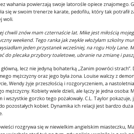
bez wahania powierzają swoje latorośle opiece znajomego. G
a się w swoim trenerze karate, pedofilu, który tak potrafił z
j woli.
j chwili znów mam czternaście lat. Mike jest miłością mojego
czny weekend. Tego ranka jak zwykle włożyłam szkolny mu
 wysiadłam jeden przystanek wcześniej, na rogu Holy Lane. 
ć do plecaka przybory toaletowe, ubranie na zmianę i paszpo
 główną, lecz nie jedyną bohaterką „Zanim powróci strach”. 
mego mężczyzny oraz jego była żona. Louise walczy z demona
cie, Wendy żyje przeszłością i rozgoryczeniem, a nastoletni
o mężczyzny. Kobiety wiele dzieli, ale łączy je jedna osoba:
 i wszystkie gorzko tego pożałowały. C.L. Taylor pokazuje, 
do pozostałych kobiet. Dynamika ich relacji jest bardzo duża
e.
wieści rozgrywa się w niewielkim angielskim miasteczku, Ma