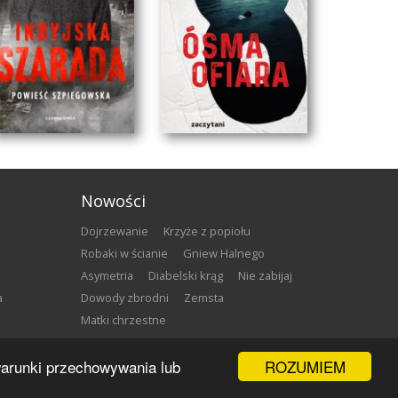
Nowości
Dojrzewanie
Krzyże z popiołu
Robaki w ścianie
Gniew Halnego
Asymetria
Diabelski krąg
Nie zabijaj
a
Dowody zbrodni
Zemsta
​TO TRZYMAJĄCA
W „ÓSMEJ OFIERZE”
Matki chrzestne
W NAPIĘCIU
KATARZYNA BESTER
LEKTURA �...
...
ROZUMIEM
 warunki przechowywania lub
Małgorzata Chojnicka
Małgorzata Chojnicka