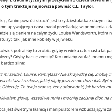
nę. Z traumatycznymi przeżyciami z dzieciństwa ofiary p
 o tym traktuje najnowsza powieść C.L. Taylor.
ką „Zanim powróci strach” jest trzydziestolatka z dużym i
imo upływającego czasu nadal prześladują wspomnienia z dzie
dzie się cieniem na całym życiu Louise Wandsworth, która ni
stu żyć tak, jak inne kobiety w jej wieku.
olwiek potrafiłby to zrobić, gdyby w wieku czternastu lat pad
ależny? Gdyby bał się zemsty? Kto umiałby zaufać innemu mę
 bardzo silne:
z mi zaufać, Louise. Pamiętasz? Nie skrzywdzę cię. Zrobię c
a ekstaza i rozkosz, jakiej nigdy jeszcze nie doznałaś. Być 
. Obiecuję. To twoja szansa, żeby udowodnić, jak bardzo mi
kiwałam głową, wszedł we mnie i mocniej zacisnął dłoń na m
pca jest świetnym kłamcą i manipulatorem wzbudzającym zaufa