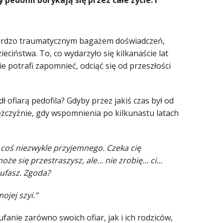
edofili borykają się przez całe życie. I
 bardzo traumatycznym bagażem doświadczeń,
ciństwa. To, co wydarzyło się kilkanaście lat
e potrafi zapomnieć, odciąć się od przeszłości
ł ofiarą pedofila? Gdyby przez jakiś czas był od
żczyźnie, gdy wspomnienia po kilkunastu latach
i coś niezwykle przyjemnego. Czeka cię
może się przestraszysz, ale… nie zrobię… ci…
 ufasz. Zgoda?
ojej szyi.”
nie zarówno swoich ofiar, jak i ich rodziców,