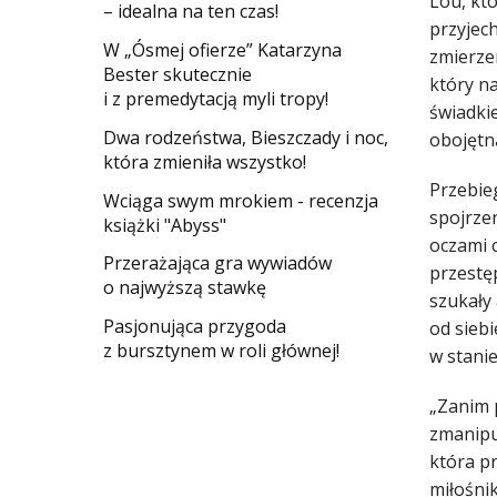
Lou, któ
– idealna na ten czas!
przyjec
W „Ósmej ofierze” Katarzyna
zmierzen
Bester skutecznie
który na
i z premedytacją myli tropy!
świadkie
Dwa rodzeństwa, Bieszczady i noc,
obojętna
która zmieniła wszystko!
Przebie
Wciąga swym mrokiem - recenzja
spojrze
książki "Abyss"
oczami c
​Przerażająca gra wywiadów
przestęp
o najwyższą stawkę
szukały 
Pasjonująca przygoda
od siebi
z bursztynem w roli głównej!
w stanie
„Zanim p
zmanipu
która pr
miłośni