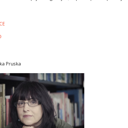
CE
D
ka Pruska