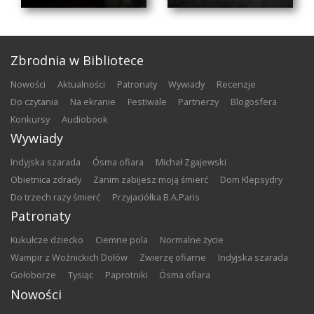
Zbrodnia w Bibliotece
nowości
aktualności
patronaty
wywiady
recenzje
do czytania
na ekranie
festiwale
partnerzy
blogosfera
konkursy
audiobook
Wywiady
Indyjska szarada
Ósma ofiara
Michał Zgajewski
Obietnica zdrady
Zanim zabijesz moją śmierć
Dom Klepsydry
Do trzech razy śmierć
Przyjaciółka B.A.Paris
Patronaty
Kukułcze dziecko
Ciemne pola
Normalne życie
Wampir z Woźnickich Dołów
Zwierzę ofiarne
Indyjska szarada
Gołoborze
Tysiąc
Paprotniki
Ósma ofiara
Nowości