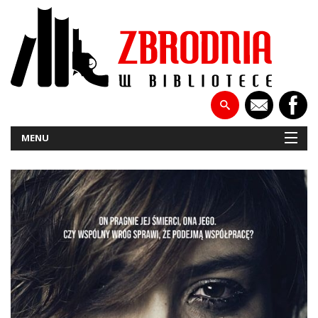
MENU
NOWOŚCI
PATRONATY
WYWIADY
RECENZJE