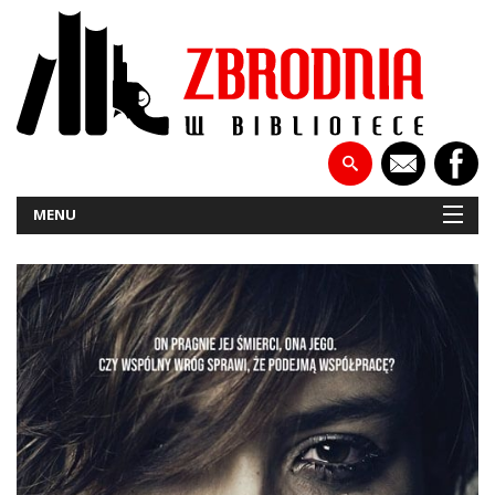
MENU
NOWOŚCI
PATRONATY
WYWIADY
RECENZJE