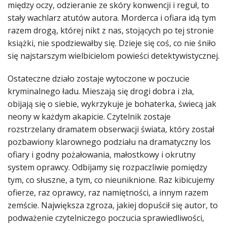
między oczy, odzieranie ze skóry konwencji i reguł, to
stały wachlarz atutów autora. Morderca i ofiara idą tym
razem drogą, której nikt z nas, stojących po tej stronie
książki, nie spodziewałby się. Dzieje się coś, co nie śniło
się najstarszym wielbicielom powieści detektywistycznej.
Ostateczne działo zostaje wytoczone w poczucie
kryminalnego ładu. Mieszają się drogi dobra i zła,
obijają się o siebie, wykrzykuje je bohaterka, świecą jak
neony w każdym akapicie. Czytelnik zostaje
rozstrzelany dramatem obserwacji świata, który został
pozbawiony klarownego podziału na dramatyczny los
ofiary i godny pożałowania, małostkowy i okrutny
system oprawcy. Odbijamy się rozpaczliwie pomiędzy
tym, co słuszne, a tym, co nieuniknione. Raz kibicujemy
ofierze, raz oprawcy, raz namiętności, a innym razem
zemście. Największa zgroza, jakiej dopuścił się autor, to
podważenie czytelniczego poczucia sprawiedliwości,