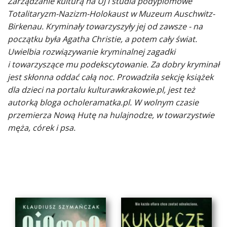
Zarządzanie kulturą na UJ i studia podyplomowe
Totalitaryzm-Nazizm-Holokaust w Muzeum Auschwitz-
Birkenau. Kryminały towarzyszyły jej od zawsze - na
początku była Agatha Christie, a potem cały świat.
Uwielbia rozwiązywanie kryminalnej zagadki
i towarzyszące mu podekscytowanie. Za dobry kryminał
jest skłonna oddać całą noc. Prowadziła sekcję książek
dla dzieci na portalu kulturawkrakowie.pl, jest też
autorką bloga ocholeramatka.pl. W wolnym czasie
przemierza Nową Hutę na hulajnodze, w towarzystwie
męża, córek i psa.