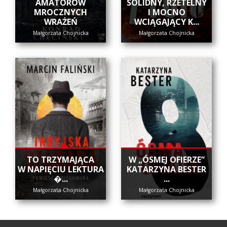
AMATORÓW
SOLIDNY, RZETELNY
MROCZNYCH
I MOCNO
WRAŻEŃ
WCIĄGAJĄCY K...
Małgorzata Chojnicka
Małgorzata Chojnicka
​TO TRZYMAJĄCA
W „ÓSMEJ OFIERZE”
W NAPIĘCIU LEKTURA
KATARZYNA BESTER
�...
...
Małgorzata Chojnicka
Małgorzata Chojnicka