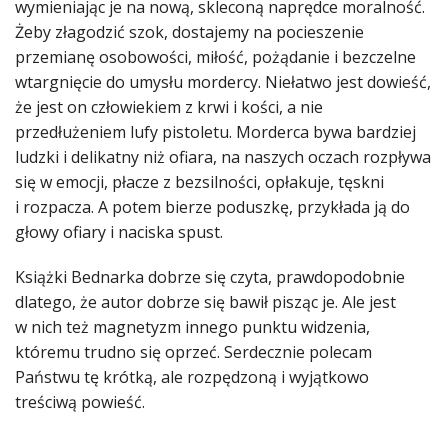
wymieniając je na nową, skleconą naprędce moralność.
Żeby złagodzić szok, dostajemy na pocieszenie
przemianę osobowości, miłość, pożądanie i bezczelne
wtargnięcie do umysłu mordercy. Niełatwo jest dowieść,
że jest on człowiekiem z krwi i kości, a nie
przedłużeniem lufy pistoletu. Morderca bywa bardziej
ludzki i delikatny niż ofiara, na naszych oczach rozpływa
się w emocji, płacze z bezsilności, opłakuje, tęskni
i rozpacza. A potem bierze poduszkę, przykłada ją do
głowy ofiary i naciska spust.
Książki Bednarka dobrze się czyta, prawdopodobnie
dlatego, że autor dobrze się bawił pisząc je. Ale jest
w nich też magnetyzm innego punktu widzenia,
któremu trudno się oprzeć. Serdecznie polecam
Państwu tę krótką, ale rozpędzoną i wyjątkowo
treściwą powieść.