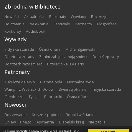
Zbrodnia w Bibliotece
nowości
aktualności
patronaty
wywiady
recenzje
do czytania
na ekranie
festiwale
partnerzy
blogosfera
konkursy
audiobook
Wywiady
Indyjska szarada
Ósma ofiara
Michał Zgajewski
Obietnica zdrady
Zanim zabijesz moją śmierć
Dom Klepsydry
Do trzech razy śmierć
Przyjaciółka B.A.Paris
Patronaty
Kukułcze dziecko
Ciemne pola
Normalne życie
Wampir z Woźnickich Dołów
Zwierzę ofiarne
Indyjska szarada
Gołoborze
Tysiąc
Paprotniki
Ósma ofiara
Nowości
Dojrzewanie
Krzyże z popiołu
Robaki w ścianie
Gniew Halnego
Asymetria
Diabelski krąg
Nie zabijaj
Dowody zbrodni
Zemsta
Matki chrzestne
Ta strona korzysta z plików cookie w celu realizacji usług