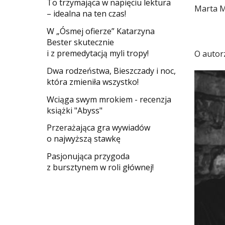
​To trzymająca w napięciu lektura
Marta M
– idealna na ten czas!
W „Ósmej ofierze” Katarzyna
Bester skutecznie
i z premedytacją myli tropy!
O autor
Dwa rodzeństwa, Bieszczady i noc,
która zmieniła wszystko!
Wciąga swym mrokiem - recenzja
książki "Abyss"
​Przerażająca gra wywiadów
o najwyższą stawkę
Pasjonująca przygoda
z bursztynem w roli głównej!