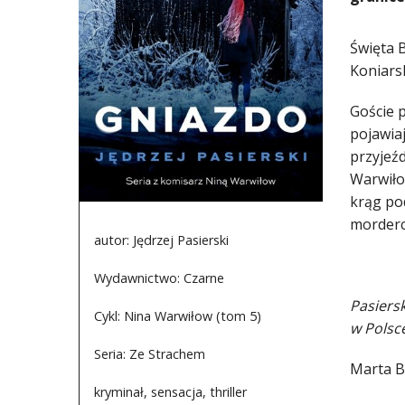
Święta 
Koniarsk
Goście 
pojawia
przyjeź
Warwiło
krąg po
mordercą
autor: Jędrzej Pasierski
Wydawnictwo: Czarne
Pasiersk
Cykl: Nina Warwiłow (tom 5)
w Polsc
Seria: Ze Strachem
Marta B
kryminał, sensacja, thriller