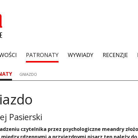
WOŚCI
PATRONATY
WYWIADY
RECENZJE
NATY
GNIAZDO
iazdo
ej Pasierski
dzeniu czytelnika przez psychologiczne meandry złoż
 między rdzennymi a przyjezdnymi pisarz ten należy do 