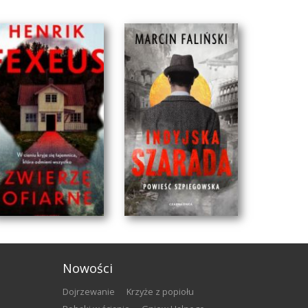
Nowości
Dojrzewanie
Krzyże z popiołu