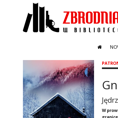
NO
PATRO
Gn
Jędrz
W prowa
granice