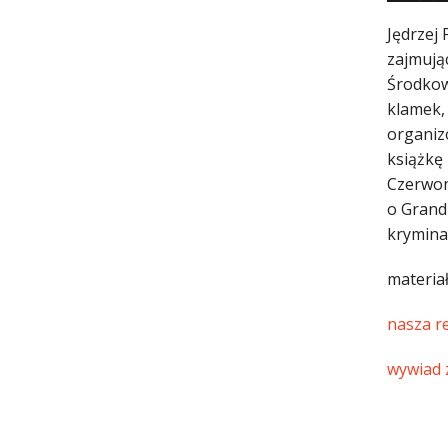
Jędrzej
zajmują
Środkow
klamek,
organiz
książkę
Czerwon
o Grand
kryminał
materia
nasza r
wywiad 