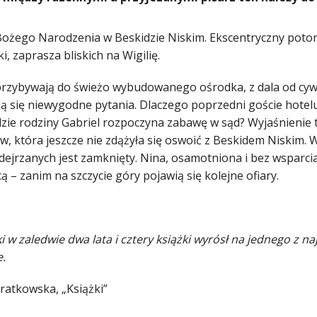
Bożego Narodzenia w Beskidzie Niskim. Ekscentryczny potomek
i, zaprasza bliskich na Wigilię.
przybywają do świeżo wybudowanego ośrodka, z dala od cywili
ją się niewygodne pytania. Dlaczego poprzedni goście hotel
dzie rodziny Gabriel rozpoczyna zabawę w sąd? Wyjaśnienie
w, która jeszcze nie zdążyła się oswoić z Beskidem Niskim.
dejrzanych jest zamknięty. Nina, osamotniona i bez wsparci
 – zanim na szczycie góry pojawią się kolejne ofiary.
i w zaledwie dwa lata i cztery książki wyrósł na jednego z 
e.
ratkowska, „Książki”