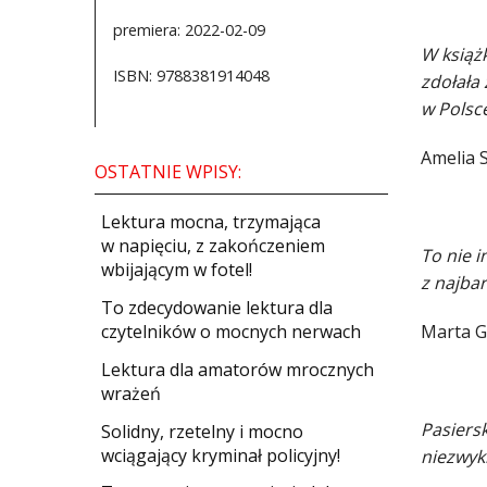
premiera: 2022-02-09
W książ
ISBN: 9788381914048
zdołała
w Polsc
Amelia 
OSTATNIE WPISY:
​Lektura mocna, trzymająca
w napięciu, z zakończeniem
To nie i
wbijającym w fotel!
z najbar
​To zdecydowanie lektura dla
czytelników o mocnych nerwach
Marta G
Lektura dla amatorów mrocznych
wrażeń
Pasiersk
Solidny, rzetelny i mocno
wciągający kryminał policyjny!
niezwykl