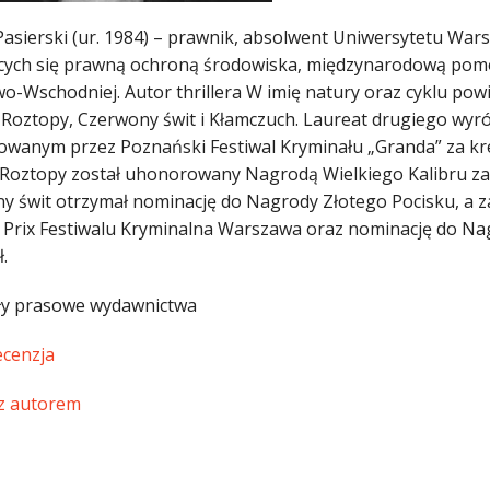
 Pasierski (ur. 1984) – prawnik, absolwent Uniwersytetu Wa
cych się prawną ochroną środowiska, międzynarodową pom
o-Wschodniej. Autor thrillera W imię natury oraz cyklu pow
 Roztopy, Czerwony świt i Kłamczuch. Laureat drugiego wyr
owanym przez Poznański Festiwal Kryminału „Granda” za kre
 Roztopy został uhonorowany Nagrodą Wielkiego Kalibru za 
y świt otrzymał nominację do Nagrody Złotego Pocisku, a z
 Prix Festiwalu Kryminalna Warszawa oraz nominację do Nag
.
ły prasowe wydawnictwa
ecenzja
z autorem