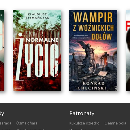
dy
Patronaty
szarada
Ósma ofiara
Kukułcze dziecko
Ciemne pola