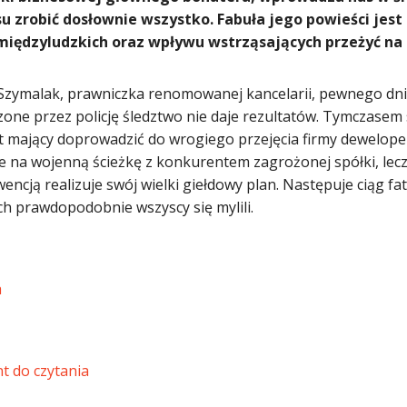
su zrobić dosłownie wszystko. Fabuła jego powieści j
 międzyludzkich oraz wpływu wstrząsających przeżyć na 
Szymalak, prawniczka renomowanej kancelarii, pewnego dnia 
one przez policję śledztwo nie daje rezultatów. Tymczasem 
t mający doprowadzić do wrogiego przejęcia firmy deweloper
e na wojenną ścieżkę z konkurentem zagrożonej spółki, lecz 
ncją realizuje swój wielki giełdowy plan. Następuje ciąg f
ch prawdopodobnie wszyscy się mylili.
a
t do czytania