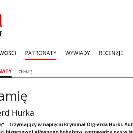
WOŚCI
PATRONATY
WYWIADY
RECENZJE
NATY
ZNAMIĘ
amię
erd Hurka
” – trzymający w napięciu kryminał Olgierda Hurki. A
ki biznesowej głównego bohatera, wprowadza nas w śr