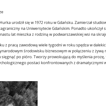
ze
Hurka urodził się w 1972 roku w Gdańsku. Zamierzał studiowa
zagraniczny na Uniwersytecie Gdańskim. Ponadto ukończył 
unastu lat mieszka z rodziną w podwarszawskiej wsi na skraj
ku z pracą zawodową wiele tygodni w roku spędza w dalekic
ynarodowym środowisku biznesowym w połączeniu z żywą mił
sięgnąć po pióro. Tworzy prowokującą do myślenia prozę, w
ychologicznego postaci konfrontowanych z dramatycznymi 