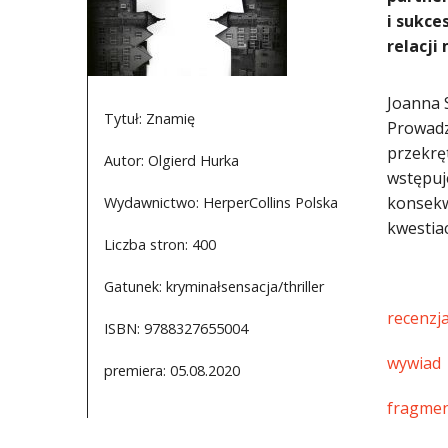
i sukce
relacji
Joanna 
Tytuł: Znamię
Prowadz
przekrę
Autor: Olgierd Hurka
wstępuj
konsekwe
Wydawnictwo: HerperCollins Polska
kwestia
Liczba stron: 400
Gatunek: kryminałsensacja/thriller
recenzj
ISBN: 9788327655004
wywiad
premiera: 05.08.2020
fragmen