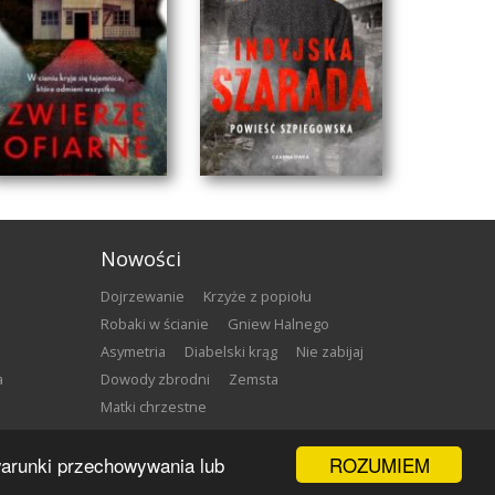
Nowości
Dojrzewanie
Krzyże z popiołu
Robaki w ścianie
Gniew Halnego
Asymetria
Diabelski krąg
Nie zabijaj
a
Dowody zbrodni
Zemsta
Matki chrzestne
ZWIERZĘ OFIARNE
INDYJSKA SZARADA
ROZUMIEM
 warunki przechowywania lub
Henrik Fexeus
Marcin Faliński