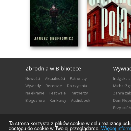
Zbrodnia w Bibliotece
Wywia
nowości
aktualności
patronaty
Indyjska 
wywiady
recenzje
do czytania
Michał Z
na ekranie
festiwale
partnerzy
Zanim za
blogosfera
konkursy
audiobook
Dom Klep
Przyjació
KUKUŁCZE DZIECKO
CIEMNE POLA
Ta strona korzysta z plików cookie w celu realizacji u
Janusz Onufrowicz
Klaudiusz Szymańczak
Copyright ©
2026
Zbrodnia w Bibliotece
dostępu do cookie w Twojej przeglądarce.
Więcej inform