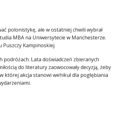
ć polonistykę, ale w ostatniej chwili wybrał
studia MBA na Uniwersytecie w Manchesterze.
u Puszczy Kampinoskiej.
h podróżach. Lata doświadczeń zbieranych
ością do literatury zaowocowały decyzją, żeby
 której akcja stanowi wehikuł dla pogłębiania
wydarzeniami.