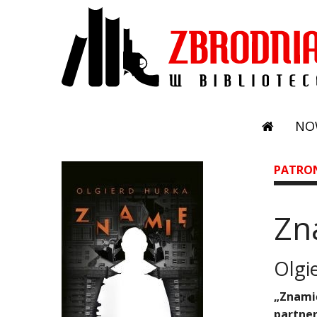
NO
PATRO
Zn
Olgi
„Znamię
partner