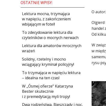
OSTATNIE WPISY:
O autor
​Lektura mocna, trzymająca
w napięciu, z zakończeniem
Olgierd 
wbijającym w fotel!
handel 
​To zdecydowanie lektura dla
Od kilk
czytelników o mocnych nerwach
W związ
Lektura dla amatorów mrocznych
wrażeń
w międz
samemu 
Solidny, rzetelny i mocno
rysu ps
wciągający kryminał policyjny!
​To trzymająca w napięciu lektura
– idealna na ten czas!
W „Ósmej ofierze” Katarzyna
Bester skutecznie
i z premedytacją myli tropy!
Dwa rodzeństwa, Bieszczady i noc,