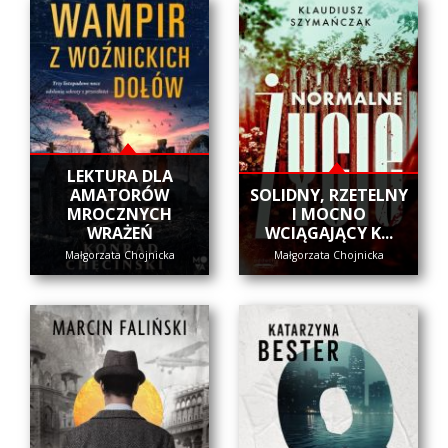
LEKTURA DLA
AMATORÓW
SOLIDNY, RZETELNY
MROCZNYCH
I MOCNO
WRAŻEŃ
WCIĄGAJĄCY K...
Małgorzata Chojnicka
Małgorzata Chojnicka