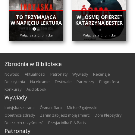
​TO TRZYMAJĄCA
W „ÓSMEJ OFIERZE”
W NAPIĘCIU LEKTURA
KATARZYNA BESTER
�...
...
Małgorzata Chojnicka
Małgorzata Chojnicka
Zbrodnia w Bibliotece
nowości
aktualności
patronaty
wywiady
recenzje
do czytania
na ekranie
festiwale
partnerzy
blogosfera
konkursy
audiobook
Wywiady
Indyjska szarada
Ósma ofiara
Michał Zgajewski
Obietnica zdrady
Zanim zabijesz moją śmierć
Dom Klepsydry
Do trzech razy śmierć
Przyjaciółka B.A.Paris
Patronaty