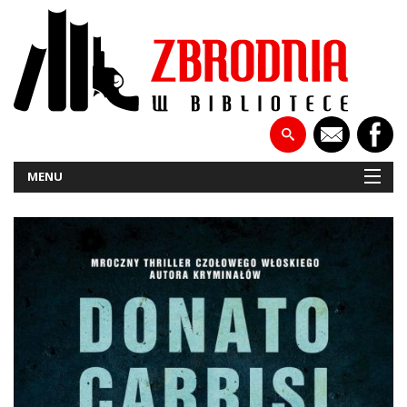
MENU
NOWOŚCI
PATRONATY
WYWIADY
RECENZJE