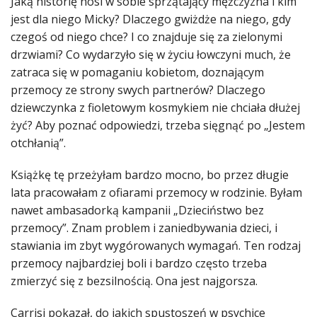
Jaką historię nosi w sobie sprzątający mężczyzna i kim
jest dla niego Micky? Dlaczego gwiżdże na niego, gdy
czegoś od niego chce? I co znajduje się za zielonymi
drzwiami? Co wydarzyło się w życiu łowczyni much, że
zatraca się w pomaganiu kobietom, doznającym
przemocy ze strony swych partnerów? Dlaczego
dziewczynka z fioletowym kosmykiem nie chciała dłużej
żyć? Aby poznać odpowiedzi, trzeba sięgnąć po „Jestem
otchłanią”.
Książkę tę przeżyłam bardzo mocno, bo przez długie
lata pracowałam z ofiarami przemocy w rodzinie. Byłam
nawet ambasadorką kampanii „Dzieciństwo bez
przemocy”. Znam problem i zaniedbywania dzieci, i
stawiania im zbyt wygórowanych wymagań. Ten rodzaj
przemocy najbardziej boli i bardzo często trzeba
zmierzyć się z bezsilnością. Ona jest najgorsza.
Carrisi pokazał, do jakich spustoszeń w psychice