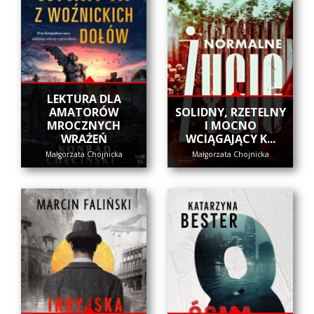
LEKTURA DLA
AMATORÓW
SOLIDNY, RZETELNY
MROCZNYCH
I MOCNO
WRAŻEŃ
WCIĄGAJĄCY K...
Małgorzata Chojnicka
Małgorzata Chojnicka