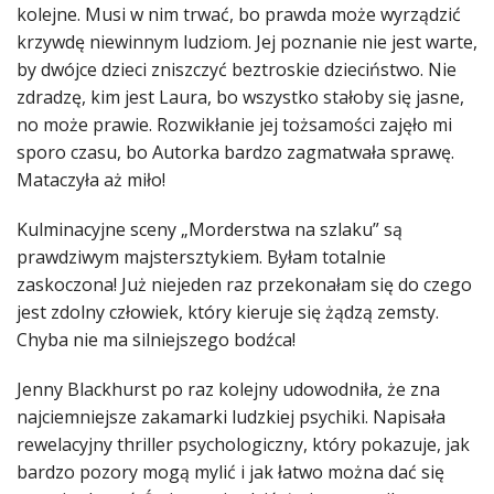
kolejne. Musi w nim trwać, bo prawda może wyrządzić
krzywdę niewinnym ludziom. Jej poznanie nie jest warte,
by dwójce dzieci zniszczyć beztroskie dzieciństwo. Nie
zdradzę, kim jest Laura, bo wszystko stałoby się jasne,
no może prawie. Rozwikłanie jej tożsamości zajęło mi
sporo czasu, bo Autorka bardzo zagmatwała sprawę.
Mataczyła aż miło!
Kulminacyjne sceny „Morderstwa na szlaku” są
prawdziwym majstersztykiem. Byłam totalnie
zaskoczona! Już niejeden raz przekonałam się do czego
jest zdolny człowiek, który kieruje się żądzą zemsty.
Chyba nie ma silniejszego bodźca!
Jenny Blackhurst po raz kolejny udowodniła, że zna
najciemniejsze zakamarki ludzkiej psychiki. Napisała
rewelacyjny thriller psychologiczny, który pokazuje, jak
bardzo pozory mogą mylić i jak łatwo można dać się