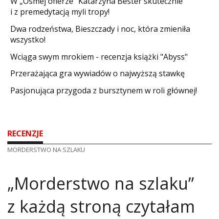
W „Ósmej ofierze” Katarzyna Bester skutecznie
i z premedytacją myli tropy!
Dwa rodzeństwa, Bieszczady i noc, która zmieniła
wszystko!
Wciąga swym mrokiem - recenzja książki "Abyss"
​Przerażająca gra wywiadów o najwyższą stawkę
Pasjonująca przygoda z bursztynem w roli głównej!
RECENZJE
MORDERSTWO NA SZLAKU
​„Morderstwo na szlaku”
z każdą stroną czytałam