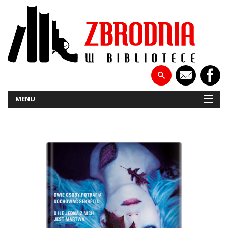
MENU
NOWOŚCI
PATRONATY
WYWIADY
RECENZJE