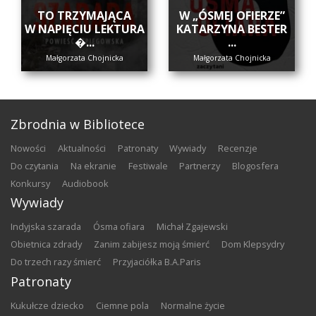
​TO TRZYMAJĄCA
W „ÓSMEJ OFIERZE”
W NAPIĘCIU LEKTURA
KATARZYNA BESTER
�...
...
Małgorzata Chojnicka
Małgorzata Chojnicka
Zbrodnia w Bibliotece
nowości
aktualności
patronaty
wywiady
recenzje
do czytania
na ekranie
festiwale
partnerzy
blogosfera
konkursy
audiobook
Wywiady
Indyjska szarada
Ósma ofiara
Michał Zgajewski
Obietnica zdrady
Zanim zabijesz moją śmierć
Dom Klepsydry
Do trzech razy śmierć
Przyjaciółka B.A.Paris
Patronaty
Kukułcze dziecko
Ciemne pola
Normalne życie