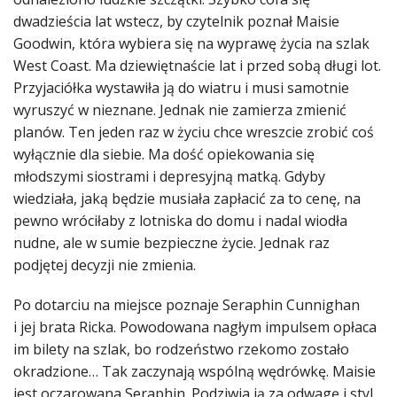
dwadzieścia lat wstecz, by czytelnik poznał Maisie
Goodwin, która wybiera się na wyprawę życia na szlak
West Coast. Ma dziewiętnaście lat i przed sobą długi lot.
Przyjaciółka wystawiła ją do wiatru i musi samotnie
wyruszyć w nieznane. Jednak nie zamierza zmienić
planów. Ten jeden raz w życiu chce wreszcie zrobić coś
wyłącznie dla siebie. Ma dość opiekowania się
młodszymi siostrami i depresyjną matką. Gdyby
wiedziała, jaką będzie musiała zapłacić za to cenę, na
pewno wróciłaby z lotniska do domu i nadal wiodła
nudne, ale w sumie bezpieczne życie. Jednak raz
podjętej decyzji nie zmienia.
Po dotarciu na miejsce poznaje Seraphin Cunnighan
i jej brata Ricka. Powodowana nagłym impulsem opłaca
im bilety na szlak, bo rodzeństwo rzekomo zostało
okradzione… Tak zaczynają wspólną wędrówkę. Maisie
jest oczarowana Seraphin. Podziwia ją za odwagę i styl