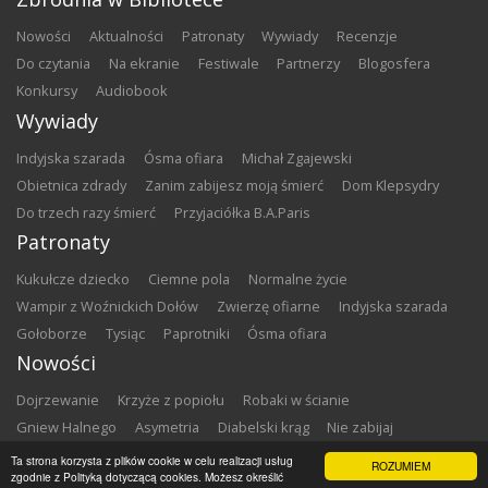
nowości
aktualności
patronaty
wywiady
recenzje
do czytania
na ekranie
festiwale
partnerzy
blogosfera
konkursy
audiobook
Wywiady
Indyjska szarada
Ósma ofiara
Michał Zgajewski
Obietnica zdrady
Zanim zabijesz moją śmierć
Dom Klepsydry
Do trzech razy śmierć
Przyjaciółka B.A.Paris
Patronaty
Kukułcze dziecko
Ciemne pola
Normalne życie
Wampir z Woźnickich Dołów
Zwierzę ofiarne
Indyjska szarada
Gołoborze
Tysiąc
Paprotniki
Ósma ofiara
Nowości
Dojrzewanie
Krzyże z popiołu
Robaki w ścianie
Gniew Halnego
Asymetria
Diabelski krąg
Nie zabijaj
Dowody zbrodni
Zemsta
Matki chrzestne
Ta strona korzysta z plików cookie w celu realizacji usług
ROZUMIEM
zgodnie z Polityką dotyczącą cookies. Możesz określić