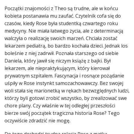
Początki znajomości z Theo są trudne, ale w końcu
kobieta postanawia mu zaufać. Czytelnik cofa się do
czasów, kiedy Rose była studentką czwartego roku
medycyny. Nie miała łatwego życia, ale z determinacją
walczyła o realizację swoich marzeń. Chciała zostać
lekarzem pediatrą, bo bardzo kochała dzieci. Jednak los
boleśnie z niej zadrwił. Poznała starszego od siebie
Daniela, który jawił się niczym książę z bajki. Był
lekarzem, ale niepraktykującym, który kierował
prywatnym szpitalem. Fascynacja i rosnące pożądanie
uśpiły w Rose instynkt samozachowawczy. Bez swojej
woli stała się marionetką w rękach bezwzględnych ludzi,
którzy byli gotowi zrobić wszystko, by zrealizować swe
chore plany. Czy właśnie w tej odległej przeszłości
bierze swój początek tragiczna historia Rose? Tego
oczywiście zdradzić nie mogę.
Do tego dochodzi trudna relacja Rose z matką,