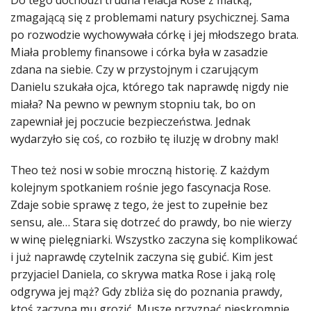
zmagającą się z problemami natury psychicznej. Sama
po rozwodzie wychowywała córkę i jej młodszego brata.
Miała problemy finansowe i córka była w zasadzie
zdana na siebie. Czy w przystojnym i czarującym
Danielu szukała ojca, którego tak naprawdę nigdy nie
miała? Na pewno w pewnym stopniu tak, bo on
zapewniał jej poczucie bezpieczeństwa. Jednak
wydarzyło się coś, co rozbiło tę iluzję w drobny mak!
Theo też nosi w sobie mroczną historię. Z każdym
kolejnym spotkaniem rośnie jego fascynacja Rose.
Zdaje sobie sprawę z tego, że jest to zupełnie bez
sensu, ale… Stara się dotrzeć do prawdy, bo nie wierzy
w winę pielęgniarki. Wszystko zaczyna się komplikować
i już naprawdę czytelnik zaczyna się gubić. Kim jest
przyjaciel Daniela, co skrywa matka Rose i jaką rolę
odgrywa jej mąż? Gdy zbliża się do poznania prawdy,
ktoś zaczyna mu grozić. Muszę przyznać nieskromnie,