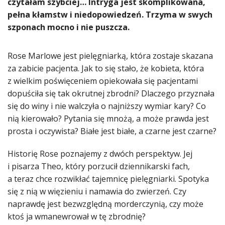
czytałam szybciej… Intryga jest skomplikowana,
pełna kłamstw i niedopowiedzeń. Trzyma w swych
szponach mocno i nie puszcza.
Rose Marlowe jest pielęgniarką, która zostaje skazana
za zabicie pacjenta. Jak to się stało, że kobieta, która
z wielkim poświęceniem opiekowała się pacjentami
dopuściła się tak okrutnej zbrodni? Dlaczego przyznała
się do winy i nie walczyła o najniższy wymiar kary? Co
nią kierowało? Pytania się mnożą, a może prawda jest
prosta i oczywista? Białe jest białe, a czarne jest czarne?
Historię Rose poznajemy z dwóch perspektyw. Jej
i pisarza Theo, który porzucił dziennikarski fach,
a teraz chce rozwikłać tajemnicę pielęgniarki. Spotyka
się z nią w więzieniu i namawia do zwierzeń. Czy
naprawdę jest bezwzględną morderczynią, czy może
ktoś ja wmanewrował w tę zbrodnię?