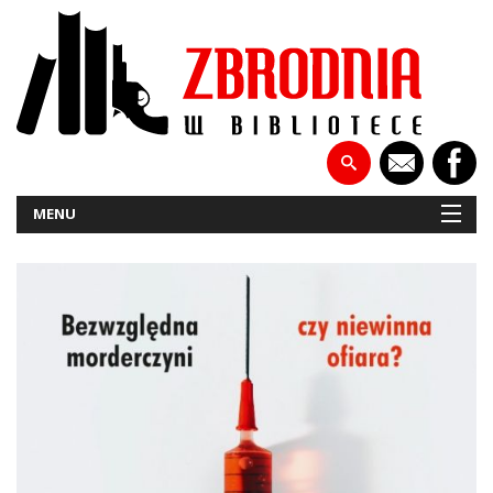
MENU
NOWOŚCI
PATRONATY
WYWIADY
RECENZJE