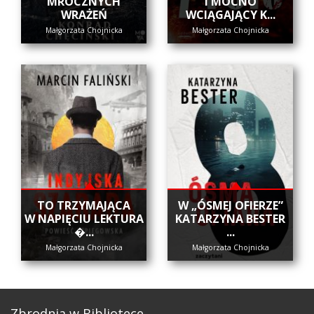
MROCZNYCH
I MOCNO
WRAŻEŃ
WCIĄGAJĄCY K...
Małgorzata Chojnicka
Małgorzata Chojnicka
​TO TRZYMAJĄCA
W „ÓSMEJ OFIERZE”
W NAPIĘCIU LEKTURA
KATARZYNA BESTER
�...
...
Małgorzata Chojnicka
Małgorzata Chojnicka
Zbrodnia w Bibliotece