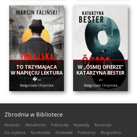
​TO TRZYMAJĄCA
W „ÓSMEJ OFIERZE”
W NAPIĘCIU LEKTURA
KATARZYNA BESTER
�...
...
Małgorzata Chojnicka
Małgorzata Chojnicka
Zbrodnia w Bibliotece
nowości
aktualności
patronaty
wywiady
recenzje
do czytania
na ekranie
festiwale
partnerzy
blogosfera