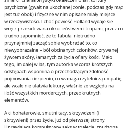
śmierci, charakterystyki okaleczeń ofiar, tortury
psychiczne (gwałt na ukochanej żonie, podczas gdy mąż
jest tuż obok) i fizyczne w nim opisane miały miejsce
w rzeczywistości. I choć powieść Holland wydaje się
wręcz przeładowana okrucieństwem i trupami, przez co
trudno zapomnieć, że to fabuła, nietrudno
przynajmniej zacząć sobie wyobrażać to, co
niewyobrażalne – ból obcinanych członków, zrywanej
żywcem skóry, łamanych za życia ofiary kości. Mało
tego, im dalej w las, tym autorka w coraz krótszych
odstępach wspomina o przechodzącym zdolność
pojmowania cierpieniu, co wzmaga czytelniczą empatię,
ale wcale nie ułatwia lektury, właśnie ze względu na
ilość wszystkich morderczych, przeokrutnych
elementów.
A ci bohaterowie, smutni tacy, skrzywdzeni (i
skrzywieni) przez życie, już od pierwszej strony.
Uprawiająca kompulsywny seks w toalecie, znudzona