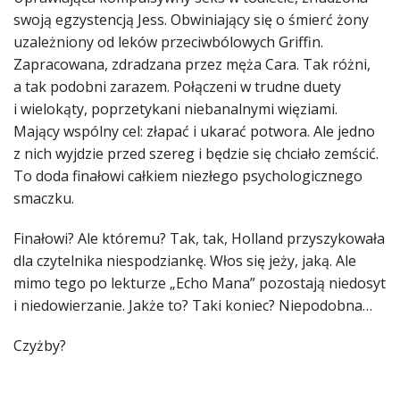
swoją egzystencją Jess. Obwiniający się o śmierć żony
uzależniony od leków przeciwbólowych Griffin.
Zapracowana, zdradzana przez męża Cara. Tak różni,
a tak podobni zarazem. Połączeni w trudne duety
i wielokąty, poprzetykani niebanalnymi więziami.
Mający wspólny cel: złapać i ukarać potwora. Ale jedno
z nich wyjdzie przed szereg i będzie się chciało zemścić.
To doda finałowi całkiem niezłego psychologicznego
smaczku.
Finałowi? Ale któremu? Tak, tak, Holland przyszykowała
dla czytelnika niespodziankę. Włos się jeży, jaką. Ale
mimo tego po lekturze „Echo Mana” pozostają niedosyt
i niedowierzanie. Jakże to? Taki koniec? Niepodobna…
Czyżby?