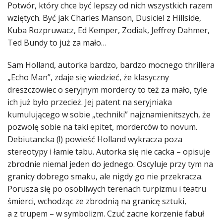
Potwór, który chce być lepszy od nich wszystkich razem
wziętych. Być jak Charles Manson, Dusiciel z Hillside,
Kuba Rozpruwacz, Ed Kemper, Zodiak, Jeffrey Dahmer,
Ted Bundy to już za mało…
Sam Holland, autorka bardzo, bardzo mocnego thrillera
„Echo Man”, zdaje się wiedzieć, że klasyczny
dreszczowiec o seryjnym mordercy to też za mało, tyle
ich już było przecież. Jej patent na seryjniaka
kumulującego w sobie „techniki” najznamienitszych, że
pozwolę sobie na taki epitet, morderców to novum.
Debiutancka (!) powieść Holland wykracza poza
stereotypy i łamie tabu. Autorka się nie cacka – opisuje
zbrodnie niemal jeden do jednego. Oscyluje przy tym na
granicy dobrego smaku, ale nigdy go nie przekracza.
Porusza się po osobliwych terenach turpizmu i teatru
śmierci, wchodząc ze zbrodnią na granicę sztuki,
a z trupem – w symbolizm. Czuć zacne korzenie fabuł