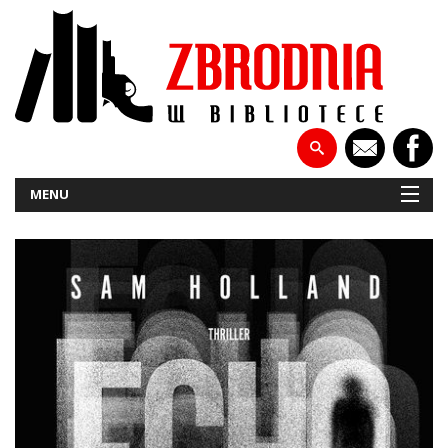
MENU
NOWOŚCI
PATRONATY
WYWIADY
RECENZJE