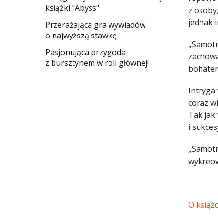
książki "Abyss"
z osoby,
jednak i
​Przerażająca gra wywiadów
o najwyższą stawkę
„Samotn
Pasjonująca przygoda
zachowan
z bursztynem w roli głównej!
bohater
Intryga
coraz wi
Tak jak
i sukce
„Samotn
wykreow
O książ