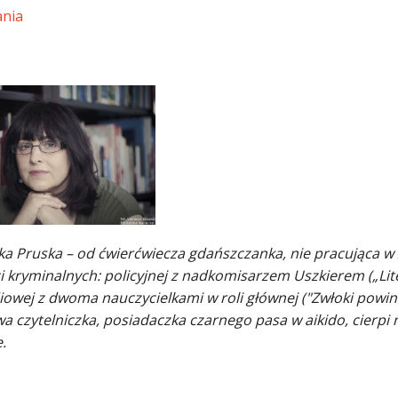
ania
ka Pruska – od ćwierćwiecza gdańszczanka, nie pracująca w 
i kryminalnych: policyjnej z nadkomisarzem Uszkierem („Lite
iowej z dwoma nauczycielkami w roli głównej ("Zwłoki powin
 czytelniczka, posiadaczka czarnego pasa w aikido, cierpi n
.