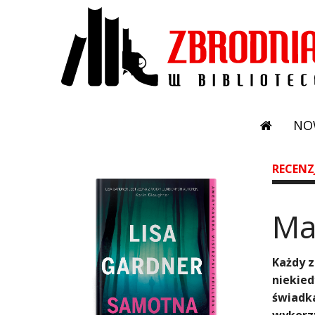
NO
RECENZ
​M
Każdy z
niekied
świadka