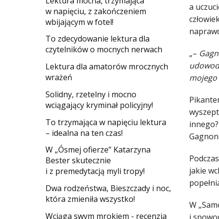
​Lektura mocna, trzymająca
a uczuc
w napięciu, z zakończeniem
człowiek
wbijającym w fotel!
naprawdę
​To zdecydowanie lektura dla
czytelników o mocnych nerwach
„–
Gagno
udowodn
Lektura dla amatorów mrocznych
wrażeń
mojego 
Solidny, rzetelny i mocno
Pikanter
wciągający kryminał policyjny!
wyszepta
​To trzymająca w napięciu lektura
innego?
– idealna na ten czas!
Gagnona:
W „Ósmej ofierze” Katarzyna
Podczas
Bester skutecznie
jakie w
i z premedytacją myli tropy!
popełnia
Dwa rodzeństwa, Bieszczady i noc,
która zmieniła wszystko!
W „Samo
Wciąga swym mrokiem - recenzja
i spowo