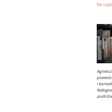
Do czyt
Agniesz
powieśc
i komed
Nałogowa
podróże