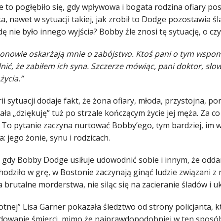
ie to pogłębiło się, gdy wpływowa i bogata rodzina ofiary p
a, nawet w sytuacji takiej, jak zrobił to Dodge pozostawia śla
 nie było innego wyjścia? Bobby źle znosi tę sytuację, o cz
nowie oskarżają mnie o zabójstwo. Ktoś pani o tym wspomn
ić, że zabiłem ich syna. Szczerze mówiąc, pani doktor, sło
życia.”
ii sytuacji dodaje fakt, że żona ofiary, młoda, przystojna, 
ła „dziękuję” tuż po strzale kończącym życie jej męża. Za co
 To pytanie zaczyna nurtować Bobby’ego, tym bardziej, im wi
 jego żonie, synu i rodzicach.
 gdy Bobby Dodge usiłuje udowodnić sobie i innym, że oddan
chodziło w grę, w Bostonie zaczynają ginąć ludzie związani
 brutalne morderstwa, nie siląc się na zacieranie śladów i 
tnej” Lisa Garner pokazała śledztwo od strony policjanta, k
dowanie śmierci, mimo że najprawdopodobniej w ten sposób