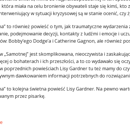
 która miała na celu bronienie obywateli staje się kimś, kto 
nterweniujący w sytuacji kryzysowej są w stanie ocenić, czy 
a” to również powieść o tym, jak traumatyczne wydarzenia z
ie, podejmowanie decyzji, kontakty z ludźmi i emocje i uczu
ów: Bobby’ego Dodge’a i Catherine Gagnon, ale również po
 w „Samotnej” jest skomplikowana, nieoczywista i zaskakują
ęcej o bohaterach i ich przeszłości, a to co wydawało się oc
 w poprzednich powieściach Lisy Gardner tu też mamy do czy
sywnym dawkowaniem informacji potrzebnych do rozwiązani
a” to kolejna świetna powieść Lisy Gardner. Na pewno warto 
anym przez pisarkę.
ce