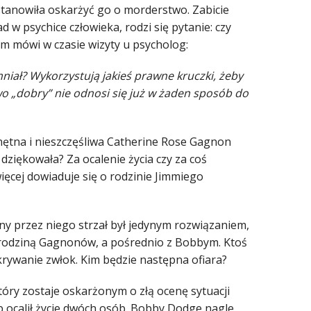
ostanowiła oskarżyć go o morderstwo. Zabicie
d w psychice człowieka, rodzi się pytanie: czy
ym mówi w czasie wizyty u psycholog:
iał? Wykorzystują jakieś prawne kruczki, żeby
wo „dobry” nie odnosi się już w żaden sposób do
ponętna i nieszczęśliwa Catherine Rose Gagnon
 dziękowała? Za ocalenie życia czy za coś
ęcej dowiaduje się o rodzinie Jimmiego
y przez niego strzał był jedynym rozwiązaniem,
 z rodziną Gagnonów, a pośrednio z Bobbym. Ktoś
ukrywanie zwłok. Kim będzie następna ofiara?
tóry zostaje oskarżonym o złą ocenę sytuacji
 ocalił życie dwóch osób. Bobby Dodge nagle