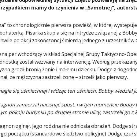
stanie odpowiedniej sytuacji często pozwalają na zrę
przypadkiem mamy do czynienia w „Samotnej”, autorstw
a” to chronologicznie pierwsza powieść, w której występuje 
bohaterką. Pisarka skupia się na intrydze związanej z Bobb
chwile po akcji zakończonej śmiercią jednego z uczestników 
snajper wchodzący w skład Specjalnej Grupy Taktyczno-Oper
ednostką został wezwany na interwencję. Według przekazanyc
yzna groził bronią żonie i małemu dziecku. Dodge z dogod
nał, że mężczyzna zastrzeli żonę – strzelił jako pierwszy.
agle się uśmiechnął i widząc ten uśmiech, Bobby wiedział już
agnon zamierzał nacisnąć spust. I w tym momencie Bobby D
m pokoju budynku po drugiej stronie ulicy, zastrzelił go z 
gnon zginął, jego rodzina nie odniosła obrażeń. Dodge strzeli
go początku (standardowe śledztwo policyjne) Dodge czuł si