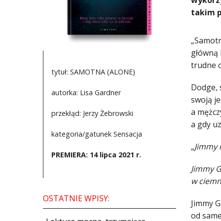
wykorzy
takim 
„Samotn
główną 
trudne 
tytuł: SAMOTNA (ALONE)
Dodge, 
autorka: Lisa Gardner
swoją j
a mężcz
przekłąd: Jerzy Żebrowski
a gdy uz
kategoria/gatunek Sensacja
„
Jimmy n
PREMIERA: 14 lipca 2021 r.
Jimmy G
w ciemny
OSTATNIE WPISY:
Jimmy Ga
od same