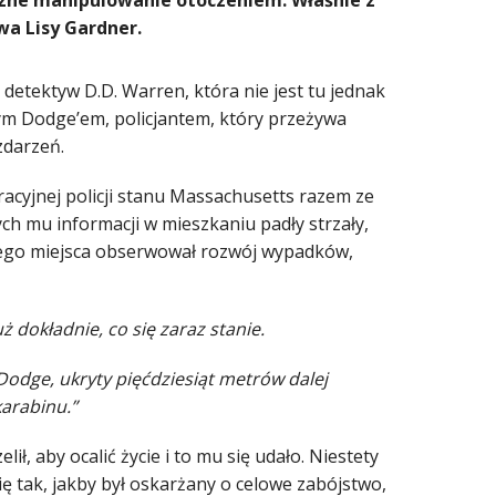
czne manipulowanie otoczeniem. Właśnie z
a Lisy Gardner.
detektyw D.D. Warren, która nie jest tu jednak
ym Dodge’em, policjantem, który przeżywa
zdarzeń.
acyjnej policji stanu Massachusetts razem ze
h mu informacji w mieszkaniu padły strzały,
nego miejsca obserwował rozwój wypadków,
 dokładnie, co się zaraz stanie.
odge, ukryty pięćdziesiąt metrów dalej
karabinu.”
ł, aby ocalić życie i to mu się udało. Niestety
ę tak, jakby był oskarżany o celowe zabójstwo,