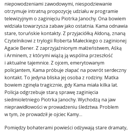
niepowodzeniami zawodowymi, niespodziewanie
otrzymuje intratną propozycję udziału w programie
telewizyjnym o zaginięciu Piotrka Janochy. Ona bowiem
widziała towarzysza zabaw jako ostatnia. Kama odnawia
stare, toruńskie kontakty. Z przyjaciółką Aldoną, znaną
Czytelnikowi z trylogii Roberta Małeckiego o zaginionej
Agacie Bener. Z zaprzyjaźnionym małżeństwem, Aśką
i Arminem, z którymi wiążą ją wspólna przeszłość
i aktualne tajemnice. Z ojcem, emerytowanym
policjantem, Kama próbuje złapać na powrót serdeczny
kontakt. To jedyna bliska jej osoba z rodziny. Matka
bowiem zginęła tragicznie, gdy Kama miała kilka lat.
Policja odgrzebuje starą sprawę zaginięcia
siedmioletniego Piotrka Janochy. Wychodzą na jaw
nieprawidłowości w prowadzeniu śledztwa. Problem
w tym, że prowadził je ojciec Kamy…
Pomiędzy bohaterami powieści odżywają stare dramaty,