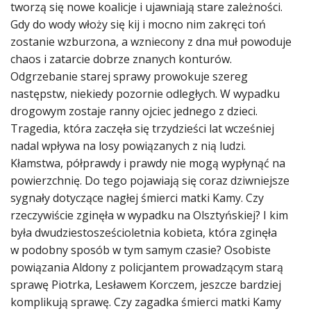
tworzą się nowe koalicje i ujawniają stare zależności.
Gdy do wody włoży się kij i mocno nim zakręci toń
zostanie wzburzona, a wzniecony z dna muł powoduje
chaos i zatarcie dobrze znanych konturów.
Odgrzebanie starej sprawy prowokuje szereg
następstw, niekiedy pozornie odległych. W wypadku
drogowym zostaje ranny ojciec jednego z dzieci.
Tragedia, która zaczęła się trzydzieści lat wcześniej
nadal wpływa na losy powiązanych z nią ludzi.
Kłamstwa, półprawdy i prawdy nie mogą wypłynąć na
powierzchnię. Do tego pojawiają się coraz dziwniejsze
sygnały dotyczące nagłej śmierci matki Kamy. Czy
rzeczywiście zginęła w wypadku na Olsztyńskiej? I kim
była dwudziestosześcioletnia kobieta, która zginęła
w podobny sposób w tym samym czasie? Osobiste
powiązania Aldony z policjantem prowadzącym starą
sprawę Piotrka, Lesławem Korczem, jeszcze bardziej
komplikują sprawę. Czy zagadka śmierci matki Kamy