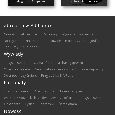
Małgorzata Chojnicka
Małgorzata Chojnicka
Zbrodnia w Bibliotece
nowości
aktualności
patronaty
wywiady
recenzje
do czytania
na ekranie
festiwale
partnerzy
blogosfera
konkursy
audiobook
Wywiady
Indyjska szarada
Ósma ofiara
Michał Zgajewski
Obietnica zdrady
Zanim zabijesz moją śmierć
Dom Klepsydry
Do trzech razy śmierć
Przyjaciółka B.A.Paris
Patronaty
Kukułcze dziecko
Ciemne pola
Normalne życie
Wampir z Woźnickich Dołów
Zwierzę ofiarne
Indyjska szarada
Gołoborze
Tysiąc
Paprotniki
Ósma ofiara
Nowości