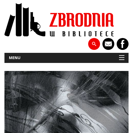
MENU
NOWOŚCI
PATRONATY
WYWIADY
RECENZJE