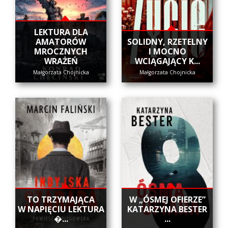
LEKTURA DLA
AMATORÓW
SOLIDNY, RZETELNY
MROCZNYCH
I MOCNO
WRAŻEŃ
WCIĄGAJĄCY K...
Małgorzata Chojnicka
Małgorzata Chojnicka
​TO TRZYMAJĄCA
W „ÓSMEJ OFIERZE”
W NAPIĘCIU LEKTURA
KATARZYNA BESTER
�...
...