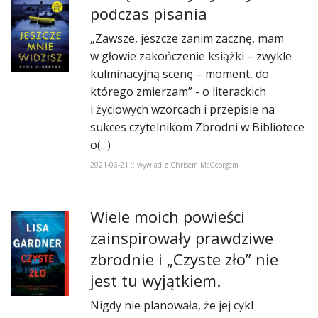
podczas pisania
„Zawsze, jeszcze zanim zacznę, mam
w głowie zakończenie książki – zwykle
kulminacyjną scenę – moment, do
którego zmierzam” - o literackich
i życiowych wzorcach i przepisie na
sukces czytelnikom Zbrodni w Bibliotece
o(...)
2021-06-21 :: wywiad z Chrisem McGeorgem
Wiele moich powieści
zainspirowały prawdziwe
zbrodnie i „Czyste zło” nie
jest tu wyjątkiem.
Nigdy nie planowała, że jej cykl