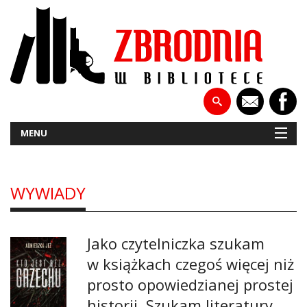
MENU
WYWIADY
NOWOŚCI
PATRONATY
Jako czytelniczka szukam
WYWIADY
w książkach czegoś więcej niż
prosto opowiedzianej prostej
RECENZJE
historii. Szukam literatury.