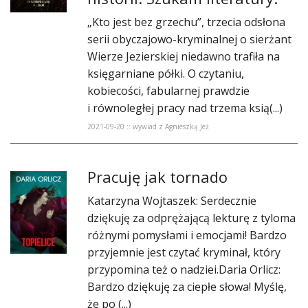
DO CZYTANIA
​„Kto jest bez grzechu”, trzecia odsłona
NA EKRANIE
serii obyczajowo-kryminalnej o sierżant
Wierze Jezierskiej niedawno trafiła na
KONTAKT
księgarniane półki. O czytaniu,
kobiecości, fabularnej prawdzie
i równoległej pracy nad trzema ksią(...)
2021-09-20 :: wywiad z Agnieszką Jeż
​Pracuję jak tornado
Katarzyna Wojtaszek: Serdecznie
dziękuję za odprężającą lekturę z tyloma
różnymi pomysłami i emocjami! Bardzo
przyjemnie jest czytać kryminał, który
przypomina też o nadziei.Daria Orlicz:
Bardzo dziękuję za ciepłe słowa! Myślę,
że po (...)