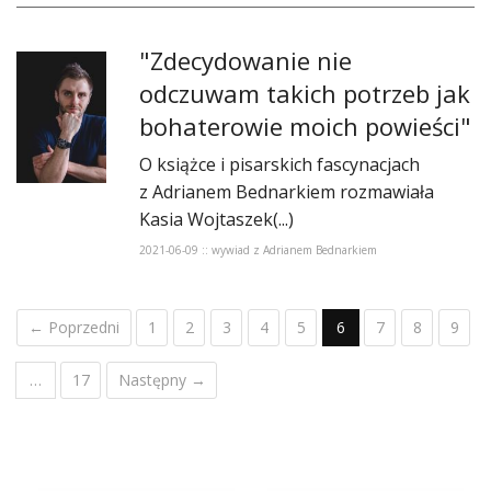
"Zdecydowanie nie
odczuwam takich potrzeb jak
bohaterowie moich powieści"
O książce i pisarskich fascynacjach
z Adrianem Bednarkiem rozmawiała
Kasia Wojtaszek(...)
2021-06-09 :: wywiad z Adrianem Bednarkiem
← Poprzedni
1
2
3
4
5
6
7
8
9
…
17
Następny →