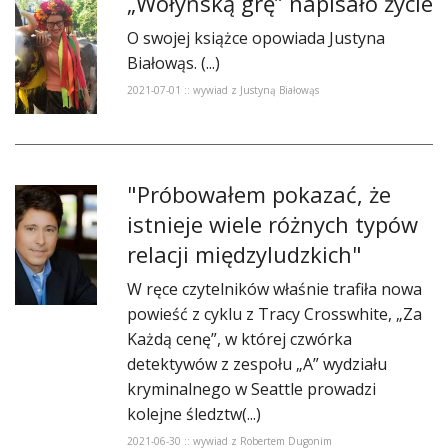
​„Wołyńską grę” napisało życie
O swojej książce opowiada Justyna
Białowąs. (...)
2021-07-01 :: wywiad z Justyną Białowąs
"Próbowałem pokazać, że
istnieje wiele różnych typów
relacji międzyludzkich"
W ręce czytelników właśnie trafiła nowa
powieść z cyklu z Tracy Crosswhite, „Za
Każdą cenę”, w której czwórka
detektywów z zespołu „A” wydziału
kryminalnego w Seattle prowadzi
kolejne śledztw(...)
2021-06-30 :: wywiad z Robertem Dugonim