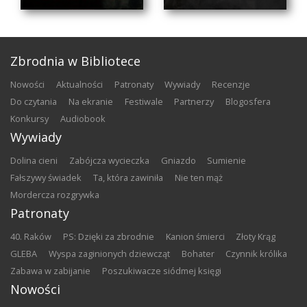
Zbrodnia w Bibliotece
nowości
aktualności
patronaty
wywiady
recenzje
do czytania
na ekranie
festiwale
partnerzy
blogosfera
konkursy
audiobook
Wywiady
Dolina cieni
Zabójcza wycieczka
Gniazdo
Sumienie
Fałszywy świadek
Ta, która zawiniła
Nie ten mąż
Mordercza rozgrywka
Patronaty
40. Raków
PS: Dzięki za zbrodnie
Kanion śmierci
Złoty Krąg
GLEBA
Wyspa zaginionych dziewcząt
Bohater
Czynnik królika
Zabawa w zabijanie
Poszukiwacze siódmej księgi
Nowości