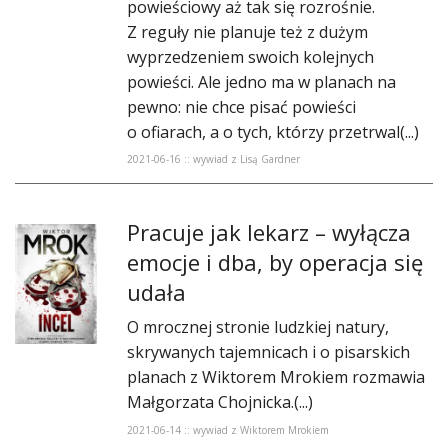
powieściowy aż tak się rozrośnie.
Z reguły nie planuje też z dużym
wyprzedzeniem swoich kolejnych
powieści. Ale jedno ma w planach na
pewno: nie chce pisać powieści
o ofiarach, a o tych, którzy przetrwal(...)
2021-06-16 :: wywiad z Lisą Gardner
​Pracuje jak lekarz – wyłącza
emocje i dba, by operacja się
udała
O mrocznej stronie ludzkiej natury,
skrywanych tajemnicach i o pisarskich
planach z Wiktorem Mrokiem rozmawia
Małgorzata Chojnicka.(...)
2021-06-14 :: wywiad z Wiktorem Mrokiem