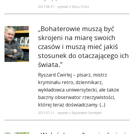
2021-08-31 :: wywiad z Darią Orlicz
„Bohaterowie muszą być
skrojeni na miarę swoich
czasów i muszą mieć jakiś
stosunek do otaczającego ich
świata.”
Ryszard Ćwirlej – pisarz, mistrz
kryminału retro, dziennikarz,
wykładowca uniwersytecki, ale także
baczny obserwator rzeczywistości,
której teraz doświadczamy. (...)
2021-07-21 :: wywiad z Ryszardem Ćwirlejem