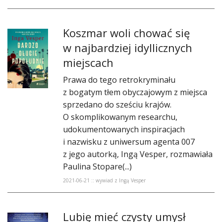
Koszmar woli chować się
w najbardziej idyllicznych
miejscach
Prawa do tego retrokryminału
z bogatym tłem obyczajowym z miejsca
sprzedano do sześciu krajów.
O skomplikowanym researchu,
udokumentowanych inspiracjach
i nazwisku z uniwersum agenta 007
z jego autorką, Ingą Vesper, rozmawiała
Paulina Stopare(...)
2021-06-21 :: wywiad z Ingą Vesper
Lubię mieć czysty umysł